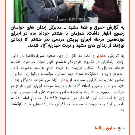
به گزارش حقوق و قضا مشهد ـ مدیرکل زندان های خراسان
رضوی اظهار داشت: همزمان با هشتم خرداد ماه در اجرای
نوزدهمین مرحله اجرای پویش مردمی نذر هشتم ۱۶ زندانی
نیازمند از زندان های مشهد و تربت حیدریه آزاد شدند.
به گزارش
حقوق
و قضا به نقل از مهر، سعید سربازجانفدا در آئین
آزادی زندانیان در تشریح طرح نذر هشتم اظهار نمود: در طرح هشتم
هرماه حداقل ۸ زندانی نیازمند به نیت امام هشتم حضرت ثامن
الحجج (ع) با مشارکت ستاد دیه استان، مؤسسه نیکوکاری سفیران
ضامن آهو و نمازگزاران مساجد از
زندان
آزاد می شوند. مدیرکل زندان
های خراسان رضوی اضافه کرد: طی نوزده مرحله اجرای این طرح در
خراسان رضوی، با عنایت و توجه خاص حضرت علی ابن موسی الرضا
(ع) با احتساب این ۱۶ نفر در مجموع ۵۶۵ نفر به نام امام هشتم
تابحال آزاد و با پیوند با مساجد به آغوش خانواده های خود بازگشته
اند.
منبع:
حقوق و قضا