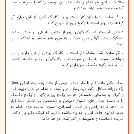
حالا که مزایای هر کدام را دانستید، این توصیه را که با تجربه بدست
آمده خدمت شما ارائه میدهیم:
- اگر سایت شما تازه کار است و یا بکلینک کمی از قبل برای آن
گرفته اید، بهتر است با پکیج رپورتاژ شروع کنید.
دلیلش اینست که بکلینکهای رپورتاژ بدلیل طبیعی تر بودن باعث
مشکوک شدن گوگل نمی شود و به مرور هم منتشر و ایندکس می
شود.
- اگر سایت شما سابقه دار است و بکلینک زیادی از قبل دارید و می
خواهید نسبت به رقبای سرسختتان بکلینکهای بیشتر داشته باشید،
می توانید پکیج بکلینک خریداری کنید.
لینک بگیر دات کام با دارا بودن بیش از 250 وبسایت ایرانی فعال
(که روزانه حداقل یکبار بروزرسانی می شوند و مدام در حال بهبود فنی
و کیفی و محتوایی هستند) هر دو پکیج رپورتاژآگهی و پکیج بکلینک
را با دسته بندی های متنوع عمومی و تخصصی در اختیار شما قرار
می دهد تا به راحتی بر اساس استراتژی سئوی سایت خود اقدام به
خرید نمایید. فقط این را به یاد داشته باشید که لینک بگیر یار دائمی
سایت شماست و همیشه در کنار شما خواهد ماند.