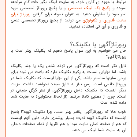
مرتبط با حوزه ی کاری خود، به سایت لینک بگیر دات کام مراجعه
نموده و
پکیج بک لینک تخصصی
و یا پکیج رپورتاژ تخصصی مورد
نظر خود را سفارش دهید. به عنوان نمونه برای گرفتن
رپورتاژ برای
سایت فناوری و تکنولوژی
می توانید از پکیج رپورتاژ تخصصی علمی
و فناوری و آی تی استفاده نمایید.
رپورتاژآگهی یا بکلینک؟
حال می خواهیم به این سوال پاسخ دهیم که بکلینک بهتر است یا
رپورتاژآگهی؟
قابل ذکر است که رپورتاژآگهی می تواند شامل یک یا چند بکلینک
باشد، اما مزایایی نسبت به پکیج بکلینک دارد که باعث می شود برای
برخی سایتها مناسبتر باشد. یکی از این مزایا اینست که بکلینک شما در
رپورتاژ دائمی است، پس نیاز به شارژ مجدد نخواهید داشت. مزیت
دیگر اینست که بکلینک داخل رپورتاژآگهی، از نظر گوگل طبیعی تر
است، چون از مطلبی کاملا مرتبط (از لحاظ محتوایی) به سایت شما
داده شده است.
خوب حالا که رپورتاژآگهی اینقدر بهتر است، چرا بکلینک انبوه؟! پاسخ
اینست که بکلینک انبوه قدرت بسیار بیشتری دارد. دلیل آنهم اینست
که هم از صفحه اصلی سایت مبدا و هم تقریبا از تمام صفحات داخلی
آن به سایت شما لینک می دهد.