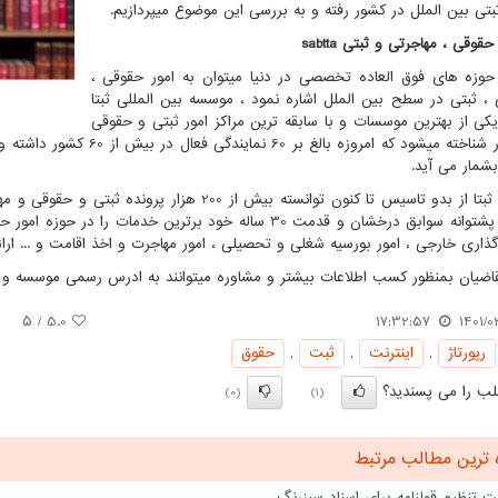
ثبتی بین الملل در کشور رفته و به بررسی این موضوع میپردازیم.
قوقی ، مهاجرتی و ثبتی
sabtta
حوزه های فوق العاده تخصصی در دنیا میتوان به امور حقوقی ،
 ، ثبتی در سطح بین الملل اشاره نمود ، موسسه بین المللی ثبتا
یکی از بهترین موسسات و با سابقه ترین مراکز امور ثبتی و حقوقی
در کشور شناخته میشود که امر
بشمار می آید.
موسسه ثبتا از بدو تاسیس تا کنون توانسته بیش از 0
بواسطه پشتوانه سوابق درخشان و قدمت 30 ساله خود برترین خد
گذاری خارجی ، امور بورسیه شغلی و تحصیلی ، امور مهاجرت و اخذ اقامت و ... ارائه
قاضیان بمنظور کسب اطلاعات بیشتر و مشاوره میتوانند به ادرس رسمی موسسه و یا
/ ۵
5.0
17:32:57
1401/0
رپورتاژ
,
اینترنت
,
ثبت
,
حقوق
ب را می پسندید؟
(0)
(1)
 ترین مطالب مرتبط
 تنظیم قولنامه برای اسناد سبزرنگ