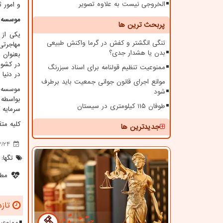
الخروجی نیست به علاوه تصویر
و امور 
موسسه ح
پربحث ترین ها
یکی از 
تنگی انگشتر و کفش در گرما واکنش طبیعی
مهاجرتی
بدن یا هشدار جدی؟
بعنوان 
ممنوعیت تنظیم قولنامه برای اسناد سبزرنگ
در دنیا 
موانع اجرای قانون جوانی جمعیت باید برطرف
شود
طوفان ۱۱۵ کیلومتری در سیستان
سرمایه 
کلیه مت
جدیدترین ها
2/24
تگها:
مطل
تازه
ممنوعیت