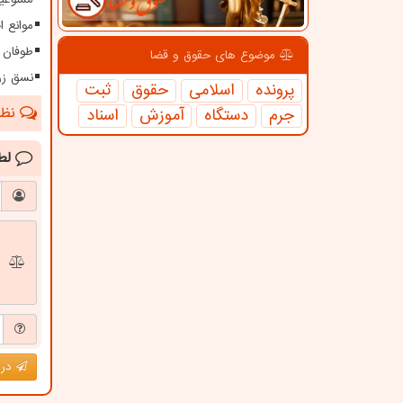
موانع 
طوفان ۱۱۵ کیلومتری در سیستا
موضوع های حقوق و قضا
نسق زر
پرونده
اسلامی
حقوق
ثبت
نظرا
جرم
دستگاه
آموزش
اسناد
لط
درج