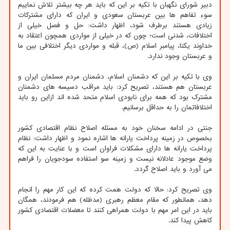
دبیر شورای نگهبان با تکیه بر این که باید هر چه بیشتر تلاش نماییم
سوء تفاهم ها بین عربستان سعودی و ایران که دارای مشترکات
زیادی هستند برطرف شود، اظهار داشت: حل و فصل خیلی از
اختلافات، شدنی است؛ چون که در خیلی از مواردی همچون اعتقاد به
خداوند یکتا، پیامبر اسلام (ص)، قبله و مواردی دیگر اختلافی بین ما
و عربستان وجود ندارد.
وی با تکیه بر این که دشمنان اسلام، دشمنان مردم مسلمان ایران و
عربستان هم هستند، تصریح کرد: باید مراقب دسیسه های دشمنان
مشترک بود که همه برای نابودی اسلام متحد شده اند ازاین رو باید
اختلافاتمان را به حداقل برسانیم.
جنتی در ادامه سخنان خود به مسئله اصلاح نظام اقتصادی کشور
بخصوص در زمینه پرداخت یارانه ها اشاره نمود و اظهار داشت: نظام
پرداخت یارانه ها دارای مشکلات فراوان است و با عنایت به این که
وضع موجود عادلانه نیست و زمینه سو استفاده سودجویان را فراهم
می آورد و باید اصلاح گردد.
وی تصریح کرد: حالا که دولت همت کرده که این کار مهم را انجام
دهد، همانطور که مقام معظم رهبری (مدظله) هم فرمودند، همگان
باید در این امر مهم با دولت همراهی کنند تا معضلات اقتصادی کشور
کاهش پیدا کند.