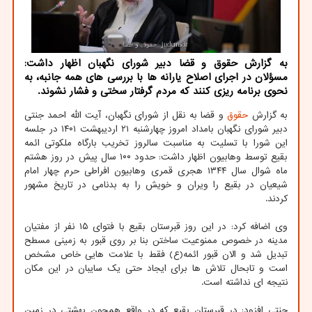
به گزارش حقوق و قضا دبیر شورای نگهبان اظهار داشت:
مسؤلان در اجرای اصلاح یارانه ها با بررسی های همه جانبه، به
نحوی برنامه ریزی کنند که مردم گرفتار سختی و فشار نشوند.
به گزارش
حقوق
و قضا به نقل از شورای نگهبان، آیت الله احمد جنتی
دبیر شورای نگهبان بامداد امروز چهارشنبه ۲۱ اردیبهشت ۱۴۰۱ در جلسه
این شورا با تسلیت به مناسبت سالروز تخریب بارگاه ملکوتی ائمه
بقیع توسط وهابیون اظهار داشت: حدود ۱۰۰ سال پیش در روز هشتم
ماه شوال سال ۱۳۴۴ هجری قمری وهابیون افراطی حرم چهار امام
شیعیان در بقیع را ویران و خویش را به بدنامی در تاریخ مشهور
کردند.
وی اضافه کرد: در این روز قبرستان بقیع با فتوای ۱۵ نفر از مفتیان
مدینه در خصوص ممنوعیت ساختن بنا بر روی قبور به زمینی مسطح
تبدیل شد و الان قبور ائمه(ع) فقط با علامت هایی خاص مشخص
است و تابحال تلاش ها برای ایجاد حتی یک سایبان در این مکان
نتیجه ای نداشته است.
جنتی افزود: در قبرستان بقیع که در واقع همچون بهشتی در زمین