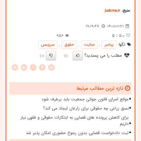
منبع:
judcms.ir
19:19:47
1401/02/21
956
/ ۵
5.0
تگها:
پیامبر
,
جنایت
,
حقوق
,
سرویس
مطلب را می پسندید؟
(0)
(1)
X
تازه ترین مطالب مرتبط
موانع اجرای قانون جوانی جمعیت باید برطرف شود
نسق زراعی چه حقوقی برای زارعان ایجاد می کند؟
برای کاهش پرونده های قضایی به ابتکارات حقوقی و فقهی نیاز
داریم
ثبت دادخواست قضایی بدون رجوع حضوری امکان پذیر شد