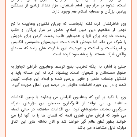
است، علاوه بر مزار چهار امام شیعیان، مزار تعداد زیادی از بستگان
پیامبر، بزرگان و صحابه اسلام هم وجود دارد.
وی خاطرنشان کرد: نکته اینجاست که جریان تکفیری وهابیت با کج
فهمی از مفاهیم دین مبین اسلام، حضور در مزار بزرگان و طلب
رحمت خداوند برای آنها و همینطور طلب رحمت کردن برای خویش
را شرک می داند اما خودش آلت دست سرویسهای جاسوسی انگلیس
و آمریکاست و اطاعت و عبودیت این طاغوت های زنده که مصداق
واقعی شرک هستند را پیشه خود کرده است.
جنتی با اشاره به اینکه تخریب بقیع توسط وهابیون افراطی تجاوز به
حقوق مسلمانان و شیعیان است، پیشنهاد کرد که این مساله باید با
تشکیل جلسات علمی و فقهی بررسی شده و ابعاد این جنایت تبیین
شده و در این حوزه اقدامات حقوقی در عرصه بین الملل صورت گیرد.
وی با تکیه بر این که وهابیون افراطی می پندارند با چنین اقدامات
جاهلانه ای می توانند از تاثیرگذاری صاحبان این مزارهای متبرکه
جلوگیری نمایند، خاطرنشان کرد: این اقدامات جاهلانه در حالی انجام
می شود که ارزش های فطری ائمه که انسان ها را به آنها فرا می
خوانند بطور قطع عالم گیر خواهد شد و الان نشانه های این اتفاق
مبارک قابل مشاهده می باشد.