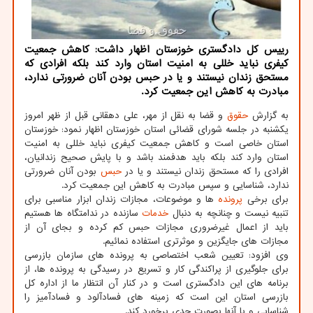
رییس کل دادگستری خوزستان اظهار داشت: کاهش جمعیت
کیفری نباید خللی به امنیت استان وارد کند بلکه افرادی که
مستحق زندان نیستند و یا در حبس بودن آنان ضرورتی ندارد،
مبادرت به کاهش این جمعیت کرد.
به گزارش
حقوق
و قضا به نقل از مهر، علی دهقانی قبل از ظهر امروز
یکشنبه در جلسه شورای قضائی استان خوزستان اظهار نمود: خوزستان
استان خاصی است و کاهش جمعیت کیفری نباید خللی به امنیت
استان وارد کند بلکه باید هدفمند باشد و با پایش صحیح زندانیان،
افرادی را که مستحق زندان نیستند و یا در
حبس
بودن آنان ضرورتی
ندارد، شناسایی و سپس مبادرت به کاهش این جمعیت کرد.
برای برخی
پرونده
ها و موضوعات، مجازات زندان ابزار مناسبی برای
تنبیه نیست و چنانچه به دنبال
خدمات
سازنده در ندامتگاه ها هستیم
باید از اعمال غیرضروری مجازات حبس کم کرده و بجای آن از
مجازات های جایگزین و موثرتری استفاده نمائیم.
وی افزود: تعیین شعب اختصاصی به پرونده های سازمان بازرسی
برای جلوگیری از پراکندگی کار و تسریع در رسیدگی به پرونده ها، از
برنامه های این دادگستری است و در کنار آن انتظار ما از اداره کل
بازرسی استان این است که زمینه های فسادآلود و فسادآمیز را
شناسایی و با آنها بصورت جدی برخورد کند.