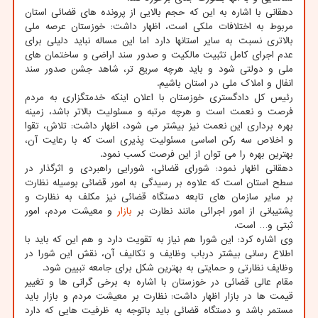
دهقانی با اشاره به این که حجم بالایی از پرونده های قضائی استان
مربوط به اختلافات ملکی است، اظهار داشت: خوزستان عرصه ملی
بالاتری نسبت به سایر استانها دارد اما این مساله نباید دلیلی برای
عدم اجرای کامل تثبیت مالکیت و صدور سند اراضی و ساختمان های
ملی و دولتی شود و باید هرچه سریع تر، شاهد جشن صدور سند
انفال و املاک ملی در استان باشیم.
رئیس کل دادگستری خوزستان با اعلان اینکه خدمتگزاری به مردم
فرصت و نعمت است و هرچه مرتبه و مسئولیت بالاتر باشد، زمینه
بهره برداری این نعمت نیز بیشتر می شود، اظهار داشت: تلاش، تقوا
و اخلاص سه رکن اساسی مسئولیت پذیری است که با رعایت آن،
بهترین بهره را می توان از این فرصت کسب نمود.
دهقانی اظهار نمود: شورای قضائی، شورایی راهبردی و اثرگذار در
سطح استان است که علاوه بر رسیدگی به امور قضائی بوسیله نظارت
بر سایر سازمان های تابعه دستگاه قضائی نیز مکلف به نظارت و
پشتیبانی از امور اجرائی مانند نطارت بر
بازار
و معیشت مردم، امور
ثبتی و… است.
وی اشاره کرد: این شورا هم نیاز به تقویت دارد و هم این که باید با
اطلاع رسانی بیشتر درباب وظایف و تکالیف آن، نقش این شورا در
وظایف نظارتی و حمایتی به بهترین شکل برای جامعه تبیین شود.
مقام عالی قضائی در خوزستان با اشاره به برخی گرانی ها و تغییر
قیمت ها در بازار اظهار داشت: نظارت بر معیشت مردم و بازار باید
مستمر باشد و دستگاه قضائی باید باتوجه به ظرفیت هایی که دارد