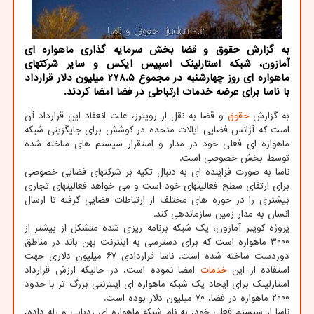
به گزارش حقوق و قضا بخش سرمایه گذاری ماهواره ای
آمازون، شبکه استارلینک اسپیس ایکس و سایر شرکتهای
ماهواره ای روز چهارشنبه در مجموع ۲۷۸.۵ میلیون دلار قرارداد
با ناسا برای عرضه خدمات ارتباطی در فضا امضا کردند.
به گزارش
حقوق
و قضا به نقل از رویترز، علت انعقاد این قرارداد آن
است که آژانس فضایی ایالات متحده در کوشش برای جایگزینی شبکه
ماهواره ای فعلی خود در مدار و استقرار سیستم های ساخته شده
توسط بخش خصوصی است.
ناسا به صورت فزاینده ای به دنبال تکیه بر شرکتهای فضایی خصوصی
برای ارتقای سطح فعالیتهای خود است و می خواهد فعالیتهای تجاری
بیشتری را در حوزه های مختلف از ارتباطات فضایی گرفته تا ارسال
انسان به مدار زمین سازماندهی کند.
پروژه کویپر آمازون، یک شبکه برنامه ریزی شده متشکل از بیشتر از
۳۰۰۰ ماهواره است که برای دسترسی به اینترنت پهن باند در مناطق
دوردست ساخته شده است. ناسا قراردادی ۶۷ میلیون دلاری جهت
استفاده از این
خدمات
امضا نموده است، در حالیکه ارزش قرارداد
استارلینک برای ایجاد یک شبکه ماهواره ای اینترنتی بزرگ تر با حدود
۲۰۰۰ ماهواره در فضا، ۷۰ میلیون دلار بوده است.
ناسا از سیستم فعلی خود، به نام شبکه ماهواره ای ردیابی و رله داده،