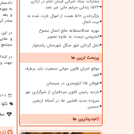
مشارکت ستاد اجرائی فرمان امام در آزادی
دادستان
۱۵۲۳ زندانی جرایم مالی غیر عمد
به چهره
و بعد ا
بازگرداندن ۵۸۰ همت از اموال غارت شده به
صادر کرد
بیت المال
مهریه عندالاستطاعه مانع اعمال ممنوع
در این 
الخروجی نیست به علاوه تصویر
و ملای
مجتمع ق
نخل گردانی شهر جنگل شهرستان رشتخوار
در ابتد
پربحث ترین ها
جهت وظ
موانع اجرای قانون جوانی جمعیت باید برطرف
شود
طوفان ۱۱۵ کیلومتری در سیستان
بازدید رئیس کانون سردفتران از خبرگزاری مهر
1/28
سروده جدید افشین علا در آستانه اربعین
تگها:
حسینی
مطل
جدیدترین ها
تازه