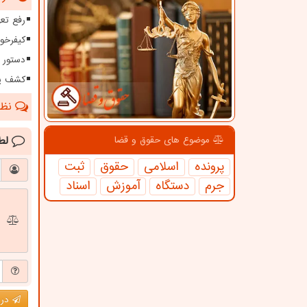
رفع تعهدات ارزی بیش 
کیفرخو
دستور فوری 
کشف یک
نظرا
لط
موضوع های حقوق و قضا
پرونده
اسلامی
حقوق
ثبت
جرم
دستگاه
آموزش
اسناد
درج