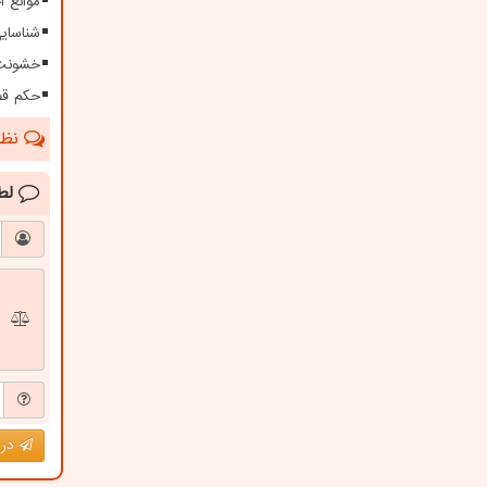
موانع 
شناسای
خشونت 
حکم قص
نظرا
لط
درج