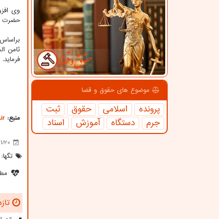
وی افزو
حضرت عل
ثامن ال
فرماید.
موضوع های حقوق و قضا
پرونده
اسلامی
حقوق
ثبت
منبع:
ir
جرم
دستگاه
آموزش
اسناد
01/20
تگها:
مطل
تازه