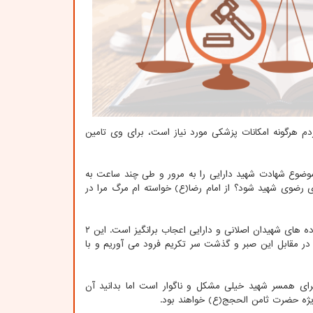
م هرگونه امکانات پزشکی مورد نیاز است، برای وی تامین
وضوع شهادت شهید دارایی را به مرور و طی چند ساعت به
ای رضوی شهید شود؟ از امام رضا(ع) خواسته ام مرگ مرا در
وی در ادامه با تجلیل از روحیه بالا و صبر خانواده شهیدان این حادثه عنوان کرد: صبر خانواده های شهیدان اصلانی و دارایی اعجاب برانگیز است. این ۲
. در مقابل این صبر و گذشت سر تکریم فرود می آوریم و با
ن واقعه برای همسر شهید خیلی مشکل و ناگوار است اما بدانید آن
 ویژه حضرت ثامن الحجج(ع) خواهند بود.