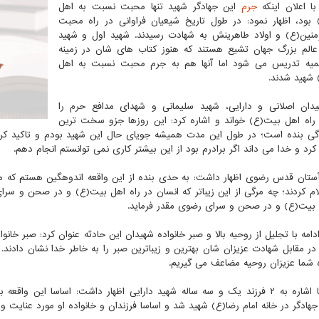
ا اعلان اینکه
جرم
این جهادگر شهید تنها محبت نسبت به اهل
بود، اظهار نمود: در طول تاریخ شیعیان فراوانی در راه محبت
ؤمنین(ع) و اولاد طاهرینش به شهادت رسیدند. شهید اول و شهید
انی ۲ عالم بزرگ جهان تشیع هستند که هنوز کتاب های شان در زمینه
میه تدریس می شود اما آنها هم به جرم محبت نسبت به اهل
شهید شدند.
ان اصلانی و دارایی، شهید سلیمانی و شهدای مدافع حرم را
راه اهل بیت(ع) خواند و اشاره کرد: این روزها جزو سخت ترین
دگی بنده است؛ در طول این مدت همیشه جویای حال این شهید بودم و تاکید کرد
کرد و خدا می داند اگر برادرم بود از این بیشتر کاری نمی توانستم انجام دهم.
ستان قدس رضوی اظهار داشت: به حدی بنده از این واقعه اندوهگین هستم که م
لام کردند؛ چه مرگی از این زیباتر که انسان در راه اهل بیت(ع) و در صحن و سر
 بیت(ع) و در صحن و سرای رضوی مقدر فرماید.
 در مقابل شهادت عزیزان شان بهترین و زیباترین صبر را به خاطر خدا نشان دادند
شما عزیزان روحیه مضاعف می گیریم.
مروی با اشاره به ۲ فرزند یک و سه ساله شهید دارایی اظهار داشت: اساسا ای
جهادگر در خانه امام رضا(ع) شهید شد و اساسا فرزندان و خانواده او مورد عنایت