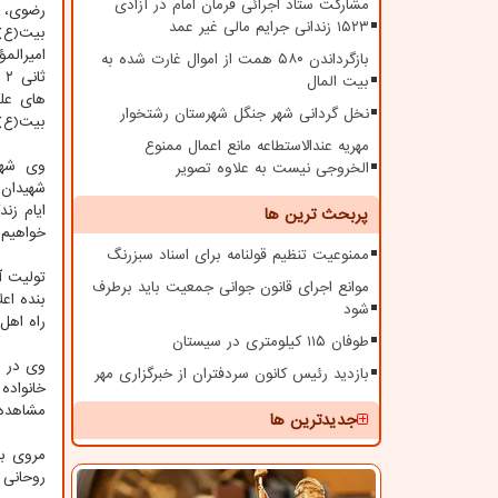
مشارکت ستاد اجرائی فرمان امام در آزادی
رضوی، ب
۱۵۲۳ زندانی جرایم مالی غیر عمد
بیت(ع) 
امیرالم
بازگرداندن ۵۸۰ همت از اموال غارت شده به
ث
بیت المال
های عل
نخل گردانی شهر جنگل شهرستان رشتخوار
بیت(ع) 
مهریه عندالاستطاعه مانع اعمال ممنوع
وی شهید
الخروجی نیست به علاوه تصویر
شهیدان 
ایام زن
پربحث ترین ها
خواهیم 
ممنوعیت تنظیم قولنامه برای اسناد سبزرنگ
تولیت آ
موانع اجرای قانون جوانی جمعیت باید برطرف
بنده اع
شود
راه اهل
طوفان ۱۱۵ کیلومتری در سیستان
بازدید رئیس کانون سردفتران از خبرگزاری مهر
خانواده
مشاهده 
جدیدترین ها
روحانی 