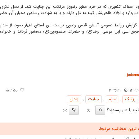
د: سفاک تکفیری که در حرم مطهر رضوی مرتکب این جنایت شد، از نسل فکری منص
ی(ع) و اولاد طاهرینش کینه به دل دارند و با به شهادت رساندن محبان آن حضرا
حجج علی ابن موسی الرضا(ع) و حضرات معصومین(ع) محشور گرداند و خانواده 
judcms.
/ ۵
5.0
11:36:12
1401/
پزشك
,
جرم
,
جنایت
,
زندان
ب را می پسندید؟
(0)
(1)
 ترین مطالب مرتبط