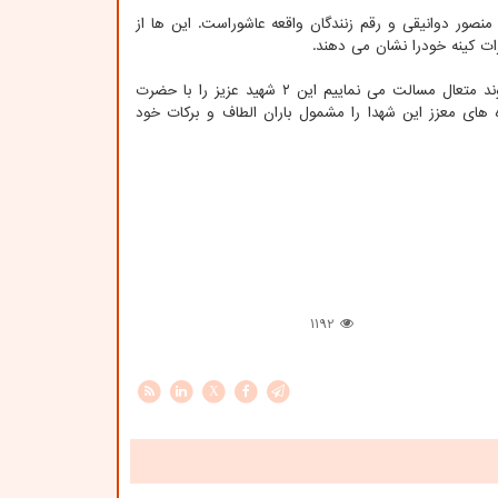
ور دوانیقی و رقم زنندگان واقعه عاشوراست. این ها از
ت کینه خودرا نشان می دهند.
براساس گزارش روابط عمومی آستان قدس رضوی تولیت این آستان اظهار نمود: از خداوند متعال مسالت می نماییم این ۲ شهید عزیز را با حضرت
های معزز این شهدا را مشمول باران الطاف و برکات خود
1192
X