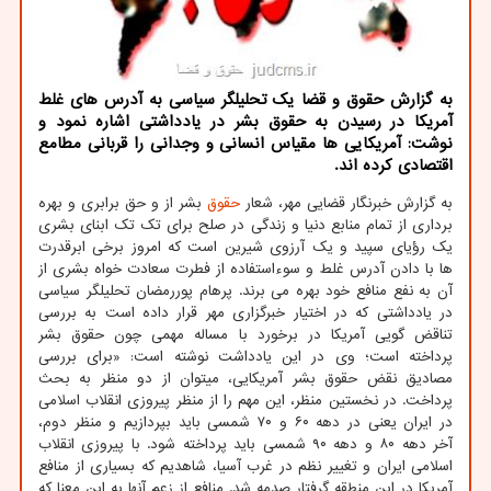
به گزارش حقوق و قضا یک تحلیلگر سیاسی به آدرس های غلط
آمریکا در رسیدن به حقوق بشر در یادداشتی اشاره نمود و
نوشت: آمریکایی ها مقیاس انسانی و وجدانی را قربانی مطامع
اقتصادی کرده اند.
به گزارش خبرنگار قضایی مهر، شعار
حقوق
بشر از و حق برابری و بهره
برداری از تمام منابع دنیا و زندگی در صلح برای تک تک ابنای بشری
یک رؤیای سپید و یک آرزوی شیرین است که امروز برخی ابرقدرت
ها با دادن آدرس غلط و سوءاستفاده از فطرت سعادت خواه بشری از
آن به نفع منافع خود بهره می برند. پرهام پوررمضان تحلیلگر سیاسی
در یادداشتی که در اختیار خبرگزاری مهر قرار داده است به بررسی
تناقض گویی آمریکا در برخورد با مساله مهمی چون حقوق بشر
پرداخته است؛ وی در این یادداشت نوشته است: «برای بررسی
مصادیق نقض حقوق بشر آمریکایی، میتوان از دو منظر به بحث
پرداخت. در نخستین منظر، این مهم را از منظر پیروزی انقلاب اسلامی
در ایران یعنی در دهه ۶۰ و ۷۰ شمسی باید بپردازیم و منظر دوم،
آخر دهه ۸۰ و دهه ۹۰ شمسی باید پرداخته شود. با پیروزی انقلاب
اسلامی ایران و تغییر نظم در غرب آسیا، شاهدیم که بسیاری از منافع
آمریکا در این منطقه گرفتار صدمه شد. منافع از زعم آنها به این معنا که