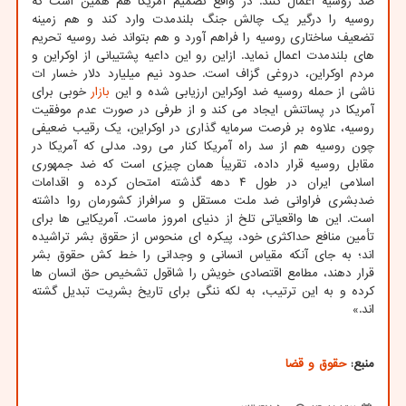
ضد روسیه اعمال کنند. در واقع تصمیم آمریکا هم همین است که
روسیه را درگیر یک چالش جنگ بلندمدت وارد کند و هم زمینه
تضعیف ساختاری روسیه را فراهم آورد و هم بتواند ضد روسیه تحریم
های بلندمدت اعمال نماید. ازاین رو این داعیه پشتیبانی از اوکراین و
مردم اوکراین، دروغی گزاف است. حدود نیم میلیارد دلار خسار ات
ناشی از حمله روسیه ضد اوکراین ارزیابی شده و این
بازار
خوبی برای
آمریکا در پساتنش ایجاد می‎ کند و از طرفی در صورت عدم موفقیت
روسیه، علاوه بر فرصت سرمایه گذاری در اوکراین، یک رقیب ضعیفی
چون روسیه هم از سد راه آمریکا کنار می رود. مدلی که آمریکا در
مقابل روسیه قرار داده، تقریباً همان چیزی است که ضد جمهوری
اسلامی ایران در طول ۴ دهه گذشته امتحان کرده و اقدامات
ضدبشری فراوانی ضد ملت مستقل و سرافراز کشورمان روا داشته
است. این ها واقعیاتی تلخ از دنیای امروز ماست. آمریکایی ها برای
تأمین منافع حداکثری خود، پیکره ای منحوس از حقوق بشر تراشیده
اند؛ به جای آنکه مقیاس انسانی و وجدانی را خط کش حقوق بشر
قرار دهند، مطامع اقتصادی خویش را شاقول تشخیص حق انسان ها
کرده و به این ترتیب، به لکه ننگی برای تاریخ بشریت تبدیل گشته
اند.»
منبع:
حقوق و قضا