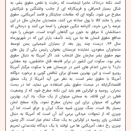
کنند. نکته دردناک ماجرا اینجاست که رعایت یا نقض حقوق بشر، به
شکل بسیار انحرافی و فریبکارانه ای از جانب واشنگتن و شرکایش
مطرح می شود، بگونه ای که مقامات جنایتکار و فاسد آمریکایی، حقوق
بشر را مانند کالا با پول مبادله می کنند، متصدیان سازمان ملل در این
عرصه را می خرند، کارنامه ننگین خویش را امحا می کنند و درحالی که
دستانشان تا مرفق به خون بی گناهان آلوده است، خویش را خود
مدافع حقوق انسان ها جا می زنند. تأسف بارتر این که در شهریورماه
سال ۹۴، درست چند روز بعد از بمباران شیمیایی یمن توسط
متجاوزان سعودی، نماینده عربستان بعنوان رئیس یکی از پنل های
مهم حقوق بشر سازمان ملل انتخاب شد. اگر آمریکا به دنبال حقوق
بشر بود، سکوت این کشور در برابر فاجعه قتل خاشقچی، چه معنایی
دارد؟ یا حتی اعدام های اخیر در عربستان هم با سکوت مرگبار آمریکا
روبرو است و این بهترین مصداق برای تناقض گویی و برخورد دوگانه
آمریکا با حقوق بشر است. به نظر می آید آمریکا از یک منطق
اقتصادگرایانه در مبحث حقوق بشر استفاده می نماید. اما در بحث
بحران، روسیه و اوکراین هم باید این نکته مطرح شود که از وضعیت
فعلی در این قائله، به سختی میتوان از یک جنگ یاد کرد. بهترین
عنوانی که میتوان برای این بحران مطرح نمود، واژه سطح تنش
بسیار بالا است. جنگ چیزی شبیه جنگ ایران و عراق است. اما آن
چیزی که از تحولات میدانی برمی آید آن است که آمریکا به دنبال
کشاندن پای روسیه در اوکراین به یک جنگ تمام عیار است. اگر چنین
چیزی رخ دهد، آمریکایی ها می توانند با یک دیدگاه بلندمدتی تحریم