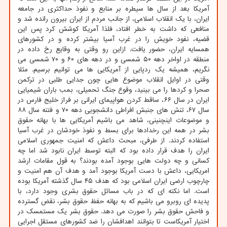
آمریکا بعد از سال ها سیطره بر منابع و نفوذ حداکثری در جامعه
ایران، با یک انقلاب اسلامی، از جانب مردم از ایران بیرون رانده شد و
منافعی که داشت به خطر افتاد، فلذا آمریکا کوشش کرد پس این
قضیه، نفود خویش را در غرب آسیا بیشتر کرده و در کشورهای
همسایه ایران، حضور یافت. ازاین رو وقتی به وقایع رخ داده در
منطقه در اواخر دهه ۵۰ شمسی و در دهه های ۶۰ و ۷۰ شمسی می
نگریم، همیشه یک ردپایی از آمریکایی ها می توانیم برسیم. مثلا
وقتی در اوایل انقلاب موضوع هایی چون جدایی طلبی در ترکمن
صحرا و کردها را می بینید، وقوع جنگ تحمیلی، بمب باران شیمیایی
ایران در سال ۶۶، ساقط کردن هواپیمای ایرانی بر فراز خلیج فارس در
سال ۶۷، تنش های جنبش افراطی دانشجویی دهه ۷۰ و فتنه سال ۸۸
و موضوعات اینچنینی، شاهد می باشیم آمریکایی ها با بهانه حقوق
بشر در همه این رخدادها برای بسط و نفوذ خودشان در غرب آسیا
استفاده کردند. از طرفی، مبحث داعش که امنیت جمهوری اسلامی
ایران را هدف قرار داده بود که البته توسط ایران نابود شد اما چه
کسانی و چه دولت هایی بوجود آمده بودند؟ به قول مقامات ارشد
امریکایی، داعش با دست آمریکا بوجود آمد و هدف آن هم امنیت و
چارچوب ارضی ایران اسلامی بود که هدف ۴۵ سال گذشته آمریکا بوده
است. اما نکته ای که در باب مسائل حقوق بشری وجود دارد، با
پدیده ای روبرو می باشیم که به بهانه حفظ حقوق بشر، نقض گسترده
و فاحش حقوق بشر را صورت می دهد. حقوق بشر یک مستمسک در
اختیار آمریکاست تا بتوانند اهدافشان را ضد کشورهای مستقل اجرایی