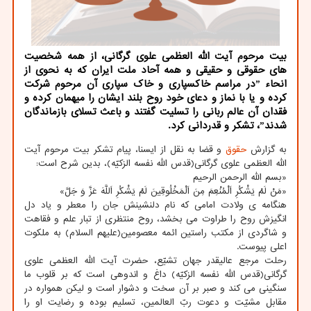
بیت مرحوم آیت الله العظمی علوی گرگانی، از همه شخصیت
های حقوقی و حقیقی و همه آحاد ملت ایران که به نحوی از
انحاء ˮدر مراسم خاکسپاری و خاک سپاری آن مرحوم شرکت
کرده و یا با نماز و دعای خود روح بلند ایشان را میهمان کرده و
فقدان آن عالم ربانی را تسلیت گفتند و باعث تسلای بازماندگان
شدندˮ، تشکر و قدردانی کرد.
به گزارش
حقوق
و قضا به نقل از ایسنا، پیام تشکر بیت مرحوم آیت
الله العظمی علوی گرگانی(قدس الله نفسه الزکیّه)، بدین شرح است:
«بسم الله الرحمن الرحیم
«مَنْ لَمْ یَشْکُرِ اَلْمُنْعِمَ مِنَ اَلْمَخْلُوقِینَ لَمْ یَشْکُرِ اَللَّهَ عَزَّ وَ جَلَّ»
هنگامه ی ولادت امامی که نام دلنشینش جان را معطر و یاد دل
انگیزش روح را طراوت می بخشد، روح منتظری از تبار علم و فقاهت
و شاگردی از مکتب راستین ائمه معصومین(علیهم السلام) به ملکوت
اعلی پیوست.
رحلت مرجع عالیقدر جهان تشیّع، حضرت آیت الله العظمی علوی
گرگانی(قدس الله نفسه الزکیّه) داغ و اندوهی است که بر قلوب ما
سنگینی می کند و صبر بر آن سخت و دشوار است و لیکن همواره در
مقابل مشیّت و دعوت ربّ العالمین، تسلیم بوده و رضایت او را