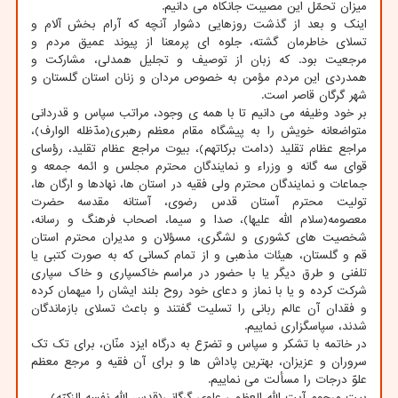
میزان تحمّل این مصیبت جانکاه می دانیم.
اینک و بعد از گذشت روزهایی دشوار آنچه که آرام بخش آلام و
تسلای خاطرمان گشته، جلوه ای پرمعنا از پیوند عمیق مردم و
مرجعیت بود. که زبان از توصیف و تجلیل همدلی، مشارکت و
همدردی این مردم مؤمن به خصوص مردان و زنان استان گلستان و
شهر گرگان قاصر است.
بر خود وظیفه می دانیم تا با همه ی وجود، مراتب سپاس و قدردانی
متواضعانه خویش را به پیشگاه مقام معظم رهبری(مدّظله الوارف)،
مراجع عظام تقلید (دامت برکاتهم)، بیوت مراجع عظام تقلید، رؤسای
قوای سه گانه و وزراء و نمایندگان محترم مجلس و ائمه جمعه و
جماعات و نمایندگان محترم ولی فقیه در استان ها، نهادها و ارگان ها،
تولیت محترم آستان قدس رضوی، آستانه مقدسه حضرت
معصومه(سلام الله علیها)، صدا و سیما، اصحاب فرهنگ و رسانه،
شخصیت های کشوری و لشگری، مسؤلان و مدیران محترم استان
قم و گلستان، هیئات مذهبی و از تمام کسانی که به صورت کتبی یا
تلفنی و طرق دیگر یا با حضور در مراسم خاکسپاری و خاک سپاری
شرکت کرده و یا با نماز و دعای خود روح بلند ایشان را میهمان کرده
و فقدان آن عالم ربانی را تسلیت گفتند و باعث تسلای بازماندگان
شدند، سپاسگزاری نماییم.
در خاتمه با تشکر و سپاس و تضرّع به درگاه ایزد منّان، برای تک تک
سروران و عزیزان، بهترین پاداش ها و برای آن فقیه و مرجع معظم
علوّ درجات را مسألت می نماییم.
بیت مرحوم آیت الله العظمی علوی گرگانی(قدس الله نفسه الزکیّه)