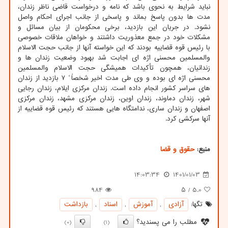
نباید شرایط به نحوی باشد که نامه و درخواست قاضی ناظر زندان،
مدت ها بدون پاسخ بماند و پاسخی از جانب اجرای احکام واصل
نشود. در جریان این بازدید، برخی محکومان از بیان مسائل و
مشکلات خود در جمع معذوریت داشتند و خواهان ملاقات خصوصی
با رئیس قوه قضاییه بودند که این خواسته آنها از جانب حجت الاسلام
والمسلمین محسنی اژه ای اجابت شد بهبود وضعیت زندان ها و
زندانیان، همچون تأکیدات همیشگی حجت الاسلام والمسلمین
محسنی اژه ای بوده و وی طی مدت اخیر شخصاً ً ۷ بازدید از زندان
های سراسر کشور انجام داده است. زندان مرکزی ایلام، زندان رجایی
شهر، زندان دماوند، زندان اوین، زندان مرکزی مشهد، زندان مرکزی
اصفهان و زندان ساری، ندامتگاه هایی هستند که رئیس قوه قضاییه از
آنها سرکشی کرد.
منبع:
حقوق و قضا
14:03:34
1401/01/03
984
/ ۵
5.0
تگها:
آزادی
,
آموزش
,
اسناد
,
بازداشت
مطلب را می پسندید؟
(0)
(1)