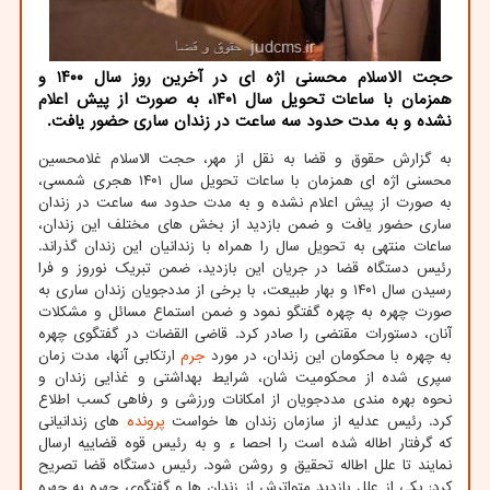
حجت الاسلام محسنی اژه ای در آخرین روز سال ۱۴۰۰ و
همزمان با ساعات تحویل سال ۱۴۰۱، به صورت از پیش اعلام
نشده و به مدت حدود سه ساعت در زندان ساری حضور یافت.
به گزارش حقوق و قضا به نقل از مهر، حجت الاسلام غلامحسین
محسنی اژه ای همزمان با ساعات تحویل سال ۱۴۰۱ هجری شمسی،
به صورت از پیش اعلام نشده و به مدت حدود سه ساعت در زندان
ساری حضور یافت و ضمن بازدید از بخش های مختلف این زندان،
ساعات منتهی به تحویل سال را همراه با زندانیان این زندان گذراند.
رئیس دستگاه قضا در جریان این بازدید، ضمن تبریک نوروز و فرا
رسیدن سال ۱۴۰۱ و بهار طبیعت، با برخی از مددجویان زندان ساری به
صورت چهره به چهره گفتگو نمود و ضمن استماع مسائل و مشکلات
آنان، دستورات مقتضی را صادر کرد. قاضی القضات در گفتگوی چهره
به چهره با محکومان این زندان، در مورد
جرم
ارتکابی آنها، مدت زمان
سپری شده از محکومیت شان، شرایط بهداشتی و غذایی زندان و
نحوه بهره مندی مددجویان از امکانات ورزشی و رفاهی کسب اطلاع
کرد. رئیس عدلیه از سازمان زندان ها خواست
پرونده
های زندانیانی
که گرفتار اطاله شده است را احصا ء و به رئیس قوه قضاییه ارسال
نمایند تا علل اطاله تحقیق و روشن شود. رئیس دستگاه قضا تصریح
کرد: یکی از علل بازدید متواترش از زندان ها و گفتگوی چهره به چهره