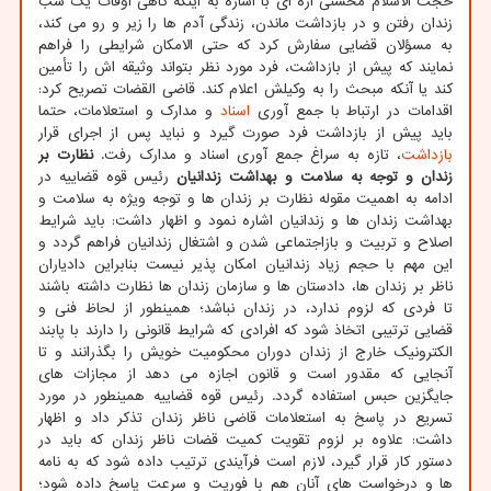
حجت الاسلام محسنی اژه ای با اشاره به اینکه گاهی اوقات یک شب
زندان رفتن و در بازداشت ماندن، زندگی آدم ها را زیر و رو می کند،
به مسؤلان قضایی سفارش کرد که حتی الامکان شرایطی را فراهم
نمایند که پیش از بازداشت، فرد مورد نظر بتواند وثیقه اش را تأمین
کند یا آنکه مبحث را به وکیلش اعلام کند. قاضی القضات تصریح کرد:
اقدامات در ارتباط با جمع آوری
اسناد
و مدارک و استعلامات، حتما
باید پیش از بازداشت فرد صورت گیرد و نباید پس از اجرای قرار
بازداشت
، تازه به سراغ جمع آوری اسناد و مدارک رفت.
نظارت بر
زندان و توجه به سلامت و بهداشت زندانیان
رئیس قوه قضاییه در
ادامه به اهمیت مقوله نظارت بر زندان ها و توجه ویژه به سلامت و
بهداشت زندان ها و زندانیان اشاره نمود و اظهار داشت: باید شرایط
اصلاح و تربیت و بازاجتماعی شدن و اشتغال زندانیان فراهم گردد و
این مهم با حجم زیاد زندانیان امکان پذیر نیست بنابراین دادیاران
ناظر بر زندان ها، دادستان ها و سازمان زندان ها نظارت داشته باشند
تا فردی که لزوم ندارد، در زندان نباشد؛ همینطور از لحاظ فنی و
قضایی ترتیبی اتخاذ شود که افرادی که شرایط قانونی را دارند با پابند
الکترونیک خارج از زندان دوران محکومیت خویش را بگذرانند و تا
آنجایی که مقدور است و قانون اجازه می دهد از مجازات های
جایگزین حبس استفاده گردد. رئیس قوه قضاییه همینطور در مورد
تسریع در پاسخ به استعلامات قاضی ناظر زندان تذکر داد و اظهار
داشت: علاوه بر لزوم تقویت کمیت قضات ناظر زندان که باید در
دستور کار قرار گیرد، لازم است فرآیندی ترتیب داده شود که به نامه
ها و درخواست های آنان هم با فوریت و سرعت پاسخ داده شود؛