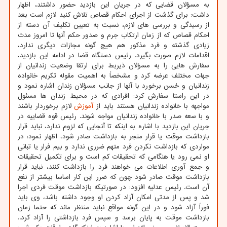
به مسؤلان قضایی که در جریان این بازدید حضور داشتند، اظهار
داشت: برای گذشت از اجرای احکام قصاص تلاش کنید لازم است بعد
از رسیدگی و بررسی های لازم، نسبت به تعیین تکلیف آن دسته از
احکام قصاص که از زمان ارتکاب جرم و صدور حکم آنها تا امروز مدت
زیادی گذشته و فرد مذکور هم هیچ گونه مجازات دیگری ندارد،
اقدامات لازم صورت بگیرد. رئیس دستگاه قضا در ادامه این بازدید،
سفارش هایی را به مسؤلان ذیربط برای ارتقا وضعیت زندانیان از
جهات مختلف عرضه کرد و مشخصاً به اهمیت مقوله تکریم خانواده
زندانیان و حُسن برخورد با آنها از جانب مسؤلان زندان اشاره نمود و
در این راستا سفارش کرد: افرادی که در محیط زندان ها مسئول
مواجهه با خانواده زندانیان هستند باید از
آموزش
لازم برخوردار باشند
و با سعه صدر با خانواده زندانیان مواجه شوند. رئیس قوه قضاییه در
جریان این بازدید با اشاره به اینکه تا آنجایی که لزوم ندارد، نباید قرار
بازداشت موقت یا قرار منجر به بازداشت صادر شود، اظهار نمود: در
مواردی که بازداشت نکردن فرد متهم ضرری ندارد و بیم فرار یا تبانی
او نمی رود یا هنگامی که تحقیقات کم است و برای تکمیل تحقیقات
و جمع آوری اطلاعات می خواهند فرد را بازداشت کنند، نباید قرار
بازداشت موقت صادر شود چون که ضرر این کار اساسا بیشتر از نفع
آن است. رئیس عدلیه افزود: در صورتیکه بازداشت موقت فردی اجرا
شد و پس از مدتی امکان آزاد کردن او وجود داشته باشد، وی باید
فوراً آزاد شود و در این گونه مواقع نباید منتظر ماند که حتما زمان
بازداشت موقت به پایان برسد و سپس فرد بازداشتی را آزاد کرد..