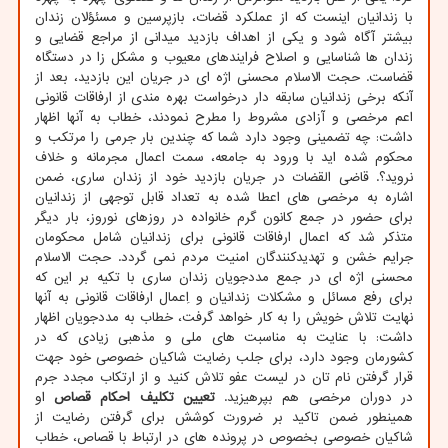
با زندانیان اینست که از عملکرد قضات، بازپرسین و مسئؤلان زندان
بیشتر آگاه شود و یکی از اهداف بازدید میدانی از مراجع قضایی و
زندان ها شناسایی و اصلاح فرایندهای معیوب و مشکل زا در دستگاه
قضاست. حجت الاسلام محسنی اژه ای در جریان این بازدید، بعد از
آنکه برخی زندانیان سابقه دار درخواست بهره مندی از ارفاقات قانونی
اعم مرخصی و آزادی مشروط را مطرح نمودند، خطاب به آنها اظهار
داشت: چه تضمینی وجود دارد شما که چندین بار جرمی را مرتکب و
محکوم شده اید با ورود به جامعه، سمت اعمال مجرمانه و خلاف
نروید؟. قاضی القضات در جریان بازدید خود از زندان ساری، ضمن
اشاره به مرخصی های اعطا شده به تعداد قابل توجهی از زندانیان
برای حضور در جمع کانون گرم خانواده در روزهای نوروز، بار دیگر
متذکر شد که اعمال ارفاقات قانونی برای زندانیان شامل محکومان
جرایم خشن و تهدیدکنندگان امنیت مردم نمی گردد. حجت الاسلام
محسنی اژه ای در جمع مددجویان زندان ساری با تکیه بر این که
برای رفع مسائل و مشکلات زندانیان و اِعمال ارفاقات قانونی به آنها
نهایت تلاش خویش را به کار خواهد گرفت، خطاب به مددجویان اظهار
داشت: با عنایت به مناسبت های ملی و مذهبی زیادی که در
کشورمان وجود دارد، برای جلب رضایت شاکیان خصوصی خود جهت
قرار گرفتن نام تان در لیست عفو تلاش کنید و از ارتکاب مجدد جرم
در دوران مرخصی هم بپرهیزید.
تعیین تکلیف احکام قصاص
او
همینطور ضمن تاکید بر ضرورت کوشش برای گرفتن رضایت از
شاکیان خصوصی بخصوص در پرونده های در ارتباط با قصاص، خطاب