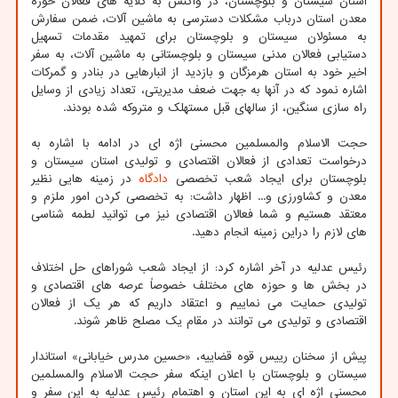
استان سیستان و بلوچستان، در واکنش به گلایه های فعالان حوزه
معدن استان درباب مشکلات دسترسی به ماشین آلات، ضمن سفارش
به مسئولان سیستان و بلوچستان برای تمهید مقدمات تسهیل
دستیابی فعالان مدنی سیستان و بلوچستانی به ماشین آلات، به سفر
اخیر خود به استان هرمزگان و بازدید از انبارهایی در بنادر و گمرکات
اشاره نمود که در آنها به جهت ضعف مدیریتی، تعداد زیادی از وسایل
راه سازی سنگین، از سالهای قبل مستهلک و متروکه شده بودند.
حجت الاسلام والمسلمین محسنی اژه ای در ادامه با اشاره به
درخواست تعدادی از فعالان اقتصادی و تولیدی استان سیستان و
بلوچستان برای ایجاد شعب تخصصی
دادگاه
در زمینه هایی نظیر
معدن و کشاورزی و... اظهار داشت: به تخصصی کردن امور ملزم و
معتقد هستیم و شما فعالان اقتصادی نیز می توانید لطمه شناسی
های لازم را دراین زمینه انجام دهید.
رئیس عدلیه در آخر اشاره کرد: از ایجاد شعب شوراهای حل اختلاف
در بخش ها و حوزه های مختلف خصوصاً عرصه های اقتصادی و
تولیدی حمایت می نماییم و اعتقاد داریم که هر یک از فعالان
اقتصادی و تولیدی می توانند در مقام یک مصلح ظاهر شوند.
پیش از سخنان رییس قوه قضاییه، «حسین مدرس خیابانی» استاندار
سیستان و بلوچستان با اعلان اینکه سفر حجت الاسلام والمسلمین
محسنی اژه ای به این استان و اهتمام رئیس عدلیه به این سفر و