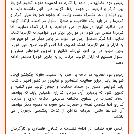
رئیس قوه قضاییه در ادامه با اشاره به اهمیت مقوله تنظیم ضوابط
بین کارگر و کارفرما در جهت ارتقاء تولید ملی اظهار داشت: باید به
این درک و فهم مشترک دست یافت که چگونه ضوابط میان کارگر و
کارفرما را بر پایه یک عقلانیت و منطق استوار در امتداد ارتقاء تولید
ملی تنظیم کنیم؛ در مواردی می خواهیم به کارگر کمک نماییم، اما
کارفرما متضرر می شود؛ در مواردی دیگر می خواهیم به کارفرما کمک
نماییم، اما کارگر متحمل زیان می شود؛ در جایی دیگر می خواهیم هم
به کارگر و هم کارفرما کمک نماییم، اما اصل تولید ضربه می خورد؛
بدین سبب در این امور نیازمند تنظیم و تدوین ضوابطی متقن و
استوار هستیم که ارکان تولید، حرکت رو به جلوی خودرا مستمرا ادامه
دهند.
رئیس قوه قضاییه در ادامه با اشاره به اهمیت مقوله چگونگی ایجاد
ضوابط پایدار برای فعالیت اقتصادی و تولیدی در کشور اظهار داشت:
باید ضوابطی متقن در امتداد حمایت و جهش تولید ملی تنظیم و
تدوین شود که برمبنای آن، سرمایه گذاران اطمینان یابند که بواسطه
ایجاد تغییرات در سطوح مختلف مدیریتی، برنامه ریزی و سرمایه
گذاری آنها متحمل لطمه و خسارت نمی شود؛ به مفهوم دیگر بواسطه
آن ضوابط متقن، سرمایه گذاران از قدرت پیشبینی برخوردار می
باشند.
رئیس قوه قضاییه در ادامه نشست با فعالان اقتصادی و کارآفرینان