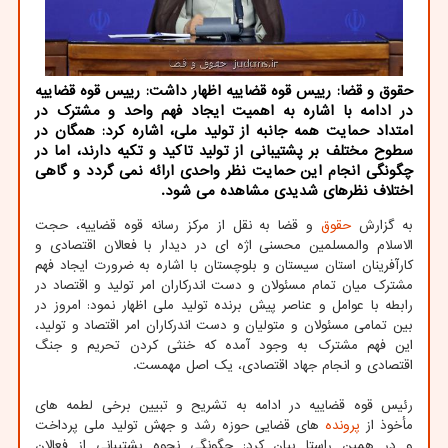
حقوق و قضا: رییس قوه قضاییه اظهار داشت: رییس قوه قضاییه
در ادامه با اشاره به اهمیت ایجاد فهم واحد و مشترک در
امتداد حمایت همه جانبه از تولید ملی، اشاره کرد: همگان در
سطوح مختلف بر پشتیبانی از تولید تاکید و تکیه دارند، اما در
چگونگی انجام این حمایت نظر واحدی ارائه نمی گردد و گاهی
اختلاف نظرهای شدیدی مشاهده می شود.
به گزارش
حقوق
و قضا به نقل از مرکز رسانه قوه قضاییه، حجت
الاسلام والمسلمین محسنی اژه ای در دیدار با فعالان اقتصادی و
کارآفرینان استان سیستان و بلوچستان با اشاره به ضرورت ایجاد فهم
مشترک میان تمام مسئولان و دست اندرکاران امر تولید و اقتصاد در
رابطه با عوامل و عناصر پیش برنده تولید ملی اظهار نمود: امروز در
بین تمامی مسئولان و متولیان و دست اندرکاران امر اقتصاد و تولید،
این فهم مشترک به وجود آمده که خنثی کردن تحریم و جنگ
اقتصادی و انجام جهاد اقتصادی، یک اصل مهمست.
رئیس قوه قضاییه در ادامه به تشریح و تبیین برخی لطمه های
مأخوذ از
پرونده
های قضایی حوزه رشد و جهش تولید ملی پرداخت
و در همین راستا بیان کرد: چگونگی نحوه پشتیبانی از فعالان