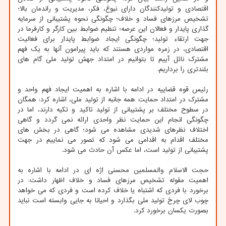
اقتصادی و تولیدکنندگان دارای نبوغ، فکر، مدیریت و راندمان بالا؛
تشخیص مرزهای فساد و خلاف؛ چگونگی نحوه پشتیبانی از سرمایه
گذاری پایدار و فعالان این عرصه؛ تنظیم ضوابط بین کارگر و کارفرما در
جهت ارتقاء تولید؛ چگونگی ایجاد ضوابط پایدار برای فعالیت
اقتصادی، در زمره مواردی هستند که باید پیرامون آنها به یک فهم
مشترک نائل آییم تا بتوانیم در امتداد جهش تولید ملی گام های
بلندتری را برداریم.
رئیس قوه قضاییه در ادامه با اشاره به اهمیت ایجاد فهم واحد و
مشترک در امتداد حمایت همه جانبه از تولید ملی، اشاره کرد: همگان
در سطوح مختلف بر پشتیبانی از تولید تاکید و تکیه دارند، اما در
چگونگی انجام این حمایت نظر واحدی ارائه نمی گردد و گاهی
اختلاف نظرهای شدیدی مشاهده می شود؛ گاهی در بخش های
مختلف اقدام به اقدامی می شود که تصور می نماییم در جهت
پشتیبانی از تولید است، اما عکس آن حادث می شود.
حجت الاسلام والمسلمین محسنی اژه ای در ادامه با اشاره به
اهمیت مقوله تشخیص مرزهای فساد و خلاف اظهار داشت: در
برخورد با فردی که اشتباه یا خلاف کرده است و فردی که می خواهد
چوب لای چرخ تولید ملی بگذارد و احیانا به جایی وابسته است نباید
بصورت یکسان برخورد کرد.