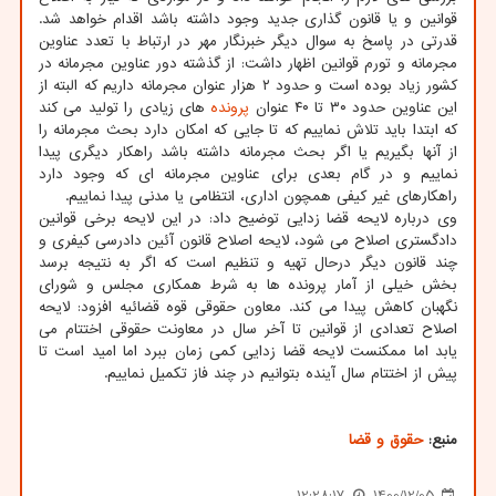
قوانین و یا قانون گذاری جدید وجود داشته باشد اقدام خواهد شد.
قدرتی در پاسخ به سوال دیگر خبرنگار مهر در ارتباط با تعدد عناوین
مجرمانه و تورم قوانین اظهار داشت: از گذشته دور عناوین مجرمانه در
کشور زیاد بوده است و حدود ۲ هزار عنوان مجرمانه داریم که البته از
این عناوین حدود ۳۰ تا ۴۰ عنوان
پرونده
های زیادی را تولید می کند
که ابتدا باید تلاش نماییم که تا جایی که امکان دارد بحث مجرمانه را
از آنها بگیریم یا اگر بحث مجرمانه داشته باشد راهکار دیگری پیدا
نماییم و در گام بعدی برای عناوین مجرمانه ای که وجود دارد
راهکارهای غیر کیفی همچون اداری، انتظامی یا مدنی پیدا نماییم.
وی درباره لایحه قضا زدایی توضیح داد: در این لایحه برخی قوانین
دادگستری اصلاح می شود، لایحه اصلاح قانون آئین دادرسی کیفری و
چند قانون دیگر درحال تهیه و تنظیم است که اگر به نتیجه برسد
بخش خیلی از آمار پرونده ها به شرط همکاری مجلس و شورای
نگهبان کاهش پیدا می کند. معاون حقوقی قوه قضائیه افزود: لایحه
اصلاح تعدادی از قوانین تا آخر سال در معاونت حقوقی اختتام می
یابد اما ممکنست لایحه قضا زدایی کمی زمان ببرد اما امید است تا
پیش از اختتام سال آینده بتوانیم در چند فاز تکمیل نماییم.
منبع:
حقوق و قضا
12:28:17
1400/12/05