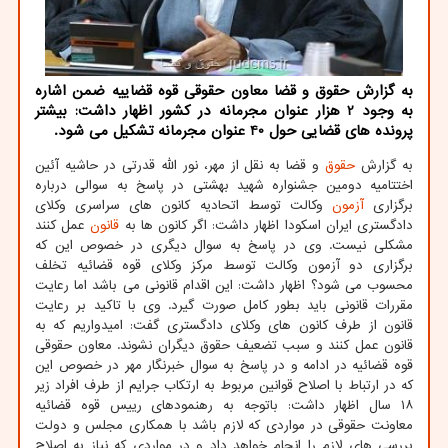
به گزارش حقوق و قضا معاون حقوقی قوه قضاییه ضمن اشاره
به وجود 2 هزار عنوان مجرمانه در کشور اظهار داشت: بیشتر
پرونده های قضایی حول 40 عنوان مجرمانه تشکیل می شود.
به گزارش
حقوق
و قضا به نقل از مهر، نور الله قدرتی در حاشیه آئین
اختتامیه دومین جشنواره شهید بهشتی در پاسخ به سوالی درباره
برگزاری
آزمون
وکالت توسط اتحادیه کانون های سراسری وکلای
دادگستری ایران اسکودا اظهار داشت: اگر کانون ها به
قانون
عمل کنند
مشکلی نیست. وی در پاسخ به سوال دیگری در خصوص این که
برگزاری دو آزمون وکالت توسط مرکز وکلای قوه قضائیه تخلف
محسوب می شود؟ اظهار داشت: این اقدام قانونی می باشد اما رعایت
مقررات قانونی باید بطور کامل صورت گیرد. وی با تاکید بر رعایت
قانون از طرف کانون های وکلای دادگستری گفت: امیدواریم که به
قانون عمل کنند و سبب تضعیف حقوق دیگران نشوند. معاون حقوقی
قوه قضائیه در ادامه و در پاسخ به سوال خبرنگار مهر در خصوص این
که در ارتباط با اصلاح قوانین مربوط به ارتکاب جرایم از طرف افراد زیر
۱۸ سال اظهار داشت: باتوجه به رهنمودهای رییس قوه قضائیه
معاونت حقوقی در مواردی که لازم باشد با همکاری مجلس و دولت
بررسی های لازم را انجام خواهد داد و در مواردی که نیاز به اصلاح