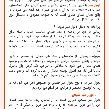
باتوجه به ازدحام جمعیت آلودگی هوا مثل شهر تهران ، جای یک
دیوار سبز
یا گرین وال در محل زندگی یا محل کارتان خالی است.
دیوار
سبز
یا
Green wall
که به آن « نمای سبز » هم گفته می شود ، در
واقع همان فضای سبزی است که به صورت عمودی و مستقل روی
یک دیوار شکل می گیرد.
چرا باید به دنبال دیوار سبز برویم ؟
زیبایی نه تنها بر روحیه و دید بصری مناسب است ، بلکه برای
ساکنین و همینطور رهگذران تاثیر گذار خواهد بود. علاوه بر آن، منجر
به افزایش سرانه فضای سبز شهری، سرانه فضای سبز ملک و ایجاد
الگوی مهندسی مناسب در راستای توسعه فضای سبز عمودی خواهد
شد.
امروزه ، بسیاری از ساختمان و ملک های تجاری یا شخصی ، بدون
حیاط یا بالکن مناسب طراحی می شوند.این ضعف در طراحی و نبود
فضای سبز را می شود به سادگی با طراحی یک گرین وال برطرف
کرد.با این کار هم اصول توسعه پایدار را رعایت کرده اید و هم باعث
کاهش دمای فضاهای داخلی در فصول گرم شده اید.
دیوار سبز در 2 نوع دیوار سبز طبیعی و مصنوعی اجرا می شود که در
زیر به توضیح مختصر و مزایای هر کدام می پردازیم
:
1
-
:
دیوار سبز طبیعی
دیوار سبز طبیعی
دیواری است که از گیاهان زنده ساخته شده است.
این را می توان در همه اندازه ، از 4 متر مربع تا بیش از 100 متر