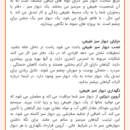
مربع ساخت. دیوار سبز دارای گونه های گیاهی مختلف است که به
آن شخصیت طبیعی و سرسبز می بخشد. یک دیوار سبز ، دفتر یا
رستوران شما را به یک محیط طبیعی زندگی و کار تبدیل می کند. با
این حال ، با ظاهر شروع می شود: یک دیوار سبز یک جشن برای
چشم است. به پروژه های نمونه ما نگاهی بیندازید.
مزایای دیوار سبز طبیعی
:
نصب دیوار سبز طبیعی
باعث می شود راحت تر داخل خانه باشید.
تحقیقات نشان می دهد افرادی که در یک دفتر سبز کار می کنند
شکایات مربوط به استرس کمتری دارند و آنها بهره وری بیشتری
دارند. گیاهان دارای اثر آرام بخشی هستند و باعث کاهش خستگی ،
سردرد ، خشکی پوست و سوزش چشم می شوند. دلایل زیادی برای
تبدیل یک دیوار ساده به یک دیوار سبز وجود دارد. در اینجا درباره
اثرات گیاهان بیشتر بدانید.
نگهداری دیوار سبز طبیعی
:
آروین دیزاین
از دیوار سبز شما مراقبت می کند و مطمئن می شود که
می توانید سالها از یک دیوار طبیعی زیبا و زیبا لذت ببرید. سیستم
آبیاری خودکار مقدار کافی آب و مواد مغذی مورد نیاز گیاهان را تأمین
می کند. آب اضافی از تخلیه سفارشی زیر دیوار سبز کاسته می شود. به
این ترتیب گیاهان سرسبز و سالم می مانند. برای نگه داشتن
دیوارهای سبز ما در شرایط عالی ، آروین قرارداد نگهداری با هر دیوار