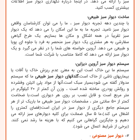
سبز را ارائه می دهد. در اینجا درباره نگهداری دیوار سبز اطلاعات
بیشتری کسب کنید.
ساخت دیوار سبز طبیعی
:
با چندین دهه تجربه دیوار سبز ، ما را می توان کارشناسان واقعی
دیوار سبز نامید. تجربه ما به ما این امکان را می دهد که یک دیوار
سبز تقریباً در همه اشکال و مکان ها بسازیم. یک طرح گیاهی
سفارشی به هر مشتری یک دیوار سبز منحصر به فرد با جلوه ای پویا
و طبیعی می دهد. آروین خواسته های شما را در نظر می گیرد و یک
دیوار سبز ارائه می دهد که کاملا متناسب با شرکت شما است.
سیستم دیوار سبز آروین دیزاین
:
سیستم ما بی خاک است این به معنی عدم ریزش خاک یا آفات یا
بیماریهای ناشی از خاک است.
گلدانهای دیوار سبز طبیعی
ما که سیستم
مدولار گفته می شودبسیار سبک است.آنها از مواد پلی اتیلن وفشرده
و روکش پودری ساخته شده است ، وزن آن کمتر از ۲۰ کیلوگرم در
متر مربع است و قابل نصب بر روی هر دیواری است.با ضخامت
کمتر از ۵۰ سانتی متر ، مشخصات دیوار سبز طبیعی ما باریک تر از هر
سیستم جامع دیگری از دیوار سبز در ایران است(فضای کمتری را
اشغال می کند).ما ۵ سال ضمانت برای کلیه دیوارهای سبز ارائه می
دهیم و جایگزین گیاهانی می کنیم که با هزینه ما رشد نمی کنند.
(برخی از شرایط اعمال می شود).
2-
دیوار سبز مصنوعی
: