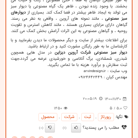
به طور طبیعی گیاهان به فضا ، حتی مصنوعی ، رنگ و حیات می
بخشند. با وجود زنده نبودن ، ظاهر یک گیاه مصنوعی یا دیوار سبز
می تواند به ایجاد ظاهر بیشتر در فضا کمک کند. بسیاری از
دیوارهای
سبز مصنوعی
، مانند نمونه های آروین ، واقعی به نظر می رسند.
گیاهان دارای مزایای بسیاری هستند ، مانند کاهش استرس و تقویت
روحیه ، و گیاهان مصنوعی به این اثرات آرامش بخش کمک می کنند.
برای اطلاعات بیشتر از سایت و دیگر محصولات ما دیدن بفرمایید و با
کارشناسان ما به طور رایگان مشورت کنید و در ارتباط باشید.
دیوار سبز مصنوعی شرکت آروین دیزاین
در مدل هایی همچون
شبدری، شمشادی، برگ آناناسی و خورشیدی عرضه می گردد.جهت
ثبت سفارش و برآورد هزینه با ما تماس بگیرید.
وب سایت :
arvindesign.ir
مهندس کیان : 09124642449
20:05:19
1400/11/30
1450
/ ۵
5.0
تگها:
رپورتاژ
,
ثبت
,
شركت
,
محصول
مطلب را می پسندید؟
(0)
(1)