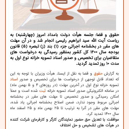
حقوق و قضا: جلسه هیأت دولت بامداد امروز (چهارشنبه) به
ریاست آیت الله سید ابراهیم رئیسی انجام شد و در آن مهلت
های مقرر در بخشنامه اجرائی جزء (1) بند (ز) تبصره (5) قانون
بودجه سال 1400 کل کشور بمنظور رسیدگی به درخواست های
متقاضیان برای تخصیص و صدور اسناد تسویه خزانه نوع اول به
مدت 10 روز تمدید گردید.
به گزارش
حقوق
و قضا به نقل از ایسنا، هیأت وزیران با توجه به این
که تعداد قابل توجهی از درخواست ها برای تخصیص و صدور
اسناد
تسویه خزانه نوع اول در آخرین مهلت (در روزهای ۴ و ۵ بهمن ماه)
در سامانه الکترونیکی صدور اسناد تسویه خزانه
ثبت
شده است و عملاً
امکان رسیدگی و صدور تخصیص تا مهلت های مقرر در بخشنامه
اجرائی مربوط وجود ندارد، ضمن اصلاح بخشنامه اجرائی یاد شده،
مهلت های مقرر در آنرا به ترتیب تا ۲۵ بهمن ماه و ۲۵ اسفند ماه
سال ۱۴۰۰ تمدید کرد.
موافقت با تعدیل حق حضور نمایندگان کارگر و کارفرمای شرکت کننده
در هیأت های تشخیص و حل اختلاف