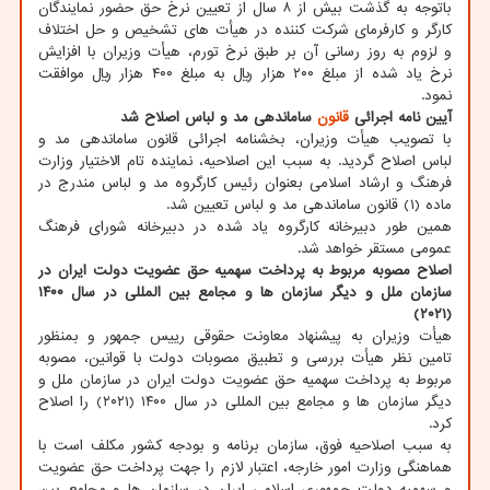
باتوجه به گذشت بیش از ۸ سال از تعیین نرخ حق حضور نمایندگان
کارگر و کارفرمای شرکت کننده در هیأت های تشخیص و حل اختلاف
و لزوم به روز رسانی آن بر طبق نرخ تورم، هیأت وزیران با افزایش
نرخ یاد شده از مبلغ ۲۰۰ هزار ریال به مبلغ ۴۰۰ هزار ریال موافقت
نمود.
آیین نامه اجرائی
قانون
ساماندهی مد و لباس اصلاح شد
با تصویب هیأت وزیران، بخشنامه اجرائی قانون ساماندهی مد و
لباس اصلاح گردید. به سبب این اصلاحیه، نماینده تام الاختیار وزارت
فرهنگ و ارشاد اسلامی بعنوان رئیس کارگروه مد و لباس مندرج در
ماده (۱) قانون ساماندهی مد و لباس تعیین شد.
همین طور دبیرخانه کارگروه یاد شده در دبیرخانه شورای فرهنگ
عمومی مستقر خواهد شد.
اصلاح مصوبه مربوط به پرداخت سهمیه حق عضویت دولت ایران در
سازمان ملل و دیگر سازمان ها و مجامع بین المللی در سال ۱۴۰۰
(۲۰۲۱)
هیأت وزیران به پیشنهاد معاونت حقوقی رییس جمهور و بمنظور
تامین نظر هیأت بررسی و تطبیق مصوبات دولت با قوانین، مصوبه
مربوط به پرداخت سهمیه حق عضویت دولت ایران در سازمان ملل و
دیگر سازمان ها و مجامع بین المللی در سال ۱۴۰۰ (۲۰۲۱) را اصلاح
کرد.
به سبب اصلاحیه فوق، سازمان برنامه و بودجه کشور مکلف است با
هماهنگی وزارت امور خارجه، اعتبار لازم را جهت پرداخت حق عضویت
و سهمیه دولت جمهوری اسلامی ایران در سازمان ها و مجامع بین