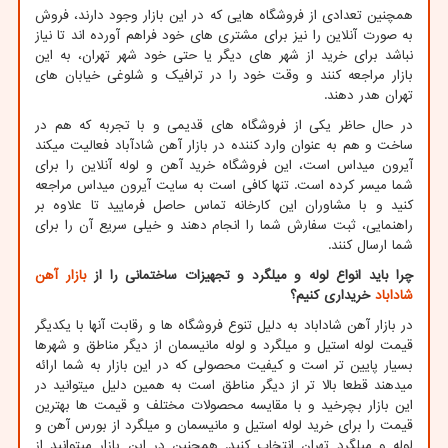
همچنین تعدادی از فروشگاه هایی که در این بازار وجود دارند، فروش
به صورت آنلاین را نیز برای مشتری های خود فراهم آورده اند تا نیاز
نباشد برای خرید از شهر های دیگر یا حتی خود شهر تهران، به این
بازار مراجعه کنند و وقت خود را در ترافیک و شلوغی خیابان های
تهران هدر دهند.
در حال حاظر یکی از فروشگاه های قدیمی و با تجربه که هم در
ساخت و هم به عنوان وارد کننده در بازار آهن شادآباد فعالیت میکند
آیرون میداس است، این فروشگاه خرید آهن و لوله آنلاین را برای
شما میسر کرده است. تنها کافی است به سایت آیرون میداس مراجعه
کنید و با مشاوران این کارخانه تماس حاصل فرمایید تا علاوه بر
راهنمایی، ثبت سفارش شما را انجام دهند و خیلی سریع آن را برای
شما ارسال کنند.
چرا باید انواع لوله و میلگرد و تجهیزات ساختمانی را از
بازار آهن
شاداباد
خریداری کنیم؟
در بازار آهن شاداباد به دلیل تنوع فروشگاه ها و رقابت آنها با یکدیگر
قیمت لوله استیل و میلگرد و لوله مانیسمان از دیگر مناطق و شهرها
بسیار پایین تر است و کیفیت محصولی که در این بازار به شما ارائه
میدهند قطعا بالا تر از دیگر مناطق است به همین دلیل میتوانید در
این بازار بچرخید و با مقایسه محصولات مختلف و قیمت ها بهترین
قیمت را برای خرید لوله استیل و مانیسمان و میلگرد از بورس آهن و
لوله و میلگرد تهران انتخاب کنید. همچنین در این بازار میتوانید از