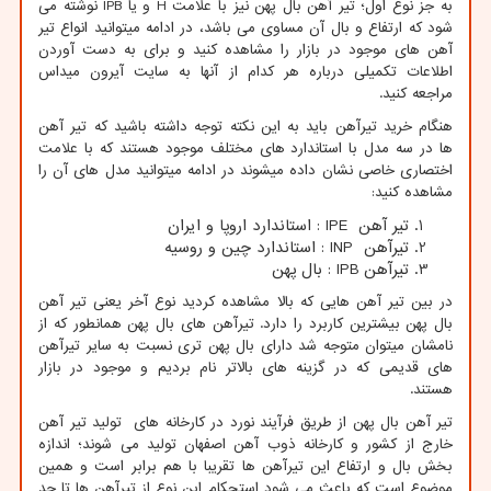
به جز نوع اول؛ تیر آهن بال پهن نیز با علامت
H
و یا
IPB
نوشته می
شود که ارتفاع و بال آن مساوی می باشد، در ادامه میتوانید انواع تیر
آهن های موجود در بازار را مشاهده کنید و برای به دست آوردن
اطلاعات تکمیلی درباره هر کدام از آنها به سایت آیرون میداس
مراجعه کنید.
هنگام خرید تیرآهن باید به این نکته توجه داشته باشید که تیر آهن
ها در سه مدل با استاندارد های مختلف موجود هستند که با علامت
اختصاری خاصی نشان داده میشوند در ادامه میتوانید مدل های آن را
مشاهده کنید:
تیر آهن
IPE
: استاندارد اروپا و ایران
تیرآهن
INP
: استاندارد چین و روسیه
تیرآهن
IPB
: بال پهن
در بین تیر آهن هایی که بالا مشاهده کردید نوع آخر یعنی تیر آهن
بال پهن بیشترین کاربرد را دارد. تیرآهن های بال پهن همانطور که از
نامشان میتوان متوجه شد دارای بال پهن تری نسبت به سایر تیرآهن
های قدیمی که در گزینه های بالاتر نام بردیم و موجود در بازار
هستند.
تیر آهن بال پهن از طریق فرآیند نورد در کارخانه های تولید تیر آهن
خارج از کشور و کارخانه ذوب آهن اصفهان تولید می شوند؛ اندازه
بخش بال و ارتفاع این تیرآهن ها تقریبا با هم برابر است و همین
موضوع است که باعث می شود استحکام این نوع از تیرآهن ها تا حد