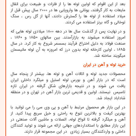
بعد از این اقوام که اولین لوله ها را از فلزات و طبیعت برای انقال
مایعات به کار گرفتند، یونانی ها واروپایی ها در 2000 سال پیش قبل از
میلاد استفاده از لوله ها را گسترش دادند، آنها از گل رس ، سنگ
توخالی و گاه برنز استفاده می کردند.
و در نهایت پس از گذشت سال ها در دهه 1800 میلادی لوله هایی که
امروز استفاده میشوند به بازارآمدند. بین سالهای ۱۸۵۰ و ۱۸۶۰ ،
صنعت فولاد به دلیل اختراع فرآیند بسسمر شروع به کار کرد. در سال
۱۸۹۵ ، اولین کارخانه لوله بدون درز که امروزه به آن لوله مانیسمان
میگویند ساخته شد.
خرید لوله و آهن در ایران
محصولات جدید لوله و اتالات آهن و لوله ها، بیشتر از پنجاه سال
است که در بازار آهن و بورس لوله استیل و میلگرد داخلی ایران
یافت می شوند و در نتیجه بازارهای شکل گرفته در ایران تازه
تاسیس نیستند. اولین و قدیمی ترین بازار آهن در تهران و در منطقه
شاداباد ایجاد شد.
در این بازار هر محصول مرتبط با آهن و پی وی سی را می توانید با
بهترین کیفت و بالاترین تنوع به راحتی و خیل سریع پیدا کنید. از
آهن و میلگرد گرفته تا انواع لوله، اتصلات و ماشین آلات صنعتی در
این بازار مطابق با استانداردهای جهانی ارائه می شوند و تولید کنندگان
داخلی و واردکنندگان بسیار زیادی در این مجموعه قرار دارند.