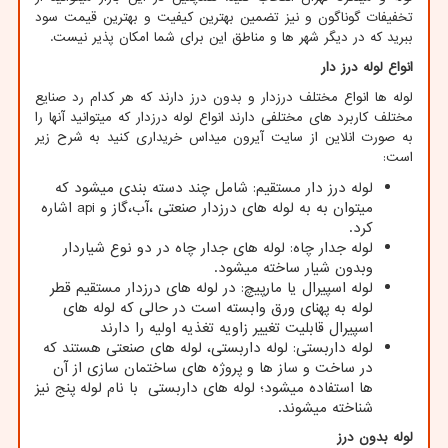
تخفیفات گوناگون و نیز تضمین بهترین کیفیت و بهترین قیمت سود
ببرید که در دیگر شهر ها و مناطق این برای شما امکان پذیر نیست.
انواع لوله درز دار
لوله ها انواع مختلف درزدار و بدون درز دارند که هر کدام رد صنایع
مختلف کاربرد های مختلفی دارند انواع لوله درزدار که میتوانید آنها را
به صورت انلاین از سایت آیرون میداس خریداری کنید به شرح زیر
است:
لوله درز دار مستقیم: شامل چند دسته بندی میشود که
میتوان به به لوله های درزدار صنعتی ،آب،گاز و
api
اشاره
کرد.
لوله جدار چاه: لوله های جدار چاه در دو نوع شیاردار
وبدون شیار ساخته میشود.
لوله اسپیرال یا مارپیچ: در لوله های درزدار مستقیم قطر
لوله به پهنای ورق وابسته است در حالی که لوله های
اسپیرال قابلیت تغییر زاویه تغذیه اولیه را دارند
لوله داربستی: لوله داربستی، لوله های صنعتی هستند که
در ساخت و ساز ها و پروژه های ساختمان سازی از آن
ها استفاده میشود؛ لوله های داربستی با نام لوله پنج نیز
شناخته میشوند.
لوله بدون درز