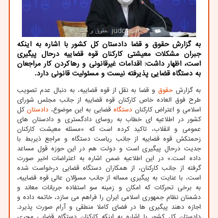
به گزارش حقوق و قضا دادستان کل کشور با اشاره به اینکه
جبران مشکلات معیشتی کارکنان قوه قضاییه درحال پیگیری
است، اظهار داشت: اقدامات غیرقانونی و رهاکردن کار مراجعان
به دستگاه قضایی پذیرفته نیست و مسئولیت قانونی دارد.
به گزارش
حقوق
و قضا به نقل از قوه قضاییه، به دنبال عدم تصویب
طرح فوق العاده خاص کارکنان قوه قضاییه از جانب مجلس شورای
اسلامی و اعتراض کارکنان
دستگاه
قضایی به این موضوع،
دادستان
کل
کشور در اطلاعیه ای خطاب به روسای دادگستری و دادستان های
عمومی و انقلاب، تاکید کرده است که «مسئله معیشت کارکنان
زحمتکش قوه قضاییه از جانب ریاست دستگاه و مراجع ذیربط با
جدیت درحال پیگیری است و دولت هم در این حوزه قول مساعد
داده است.» در این اطلاعیه ضمن اشاره به اعتراضات اخیر صورت
گرفته از جانب کارکنان، از همکاران دستگاه قضایی درخواست شده
است، با عنایت به پیگیری مساله از جانب مسؤلان عالی قوه قضاییه،
به برخی تحرکات که امکان و زمینه سو استفاده جریانات معاند و
دشمنان نظام جمهوری اسلامی ایران را فراهم می سازد، خاتمه داده و
اجازه دهند پیگیری ها در فضای کاملا منطقی و آرام صورت پذیرد.
دادستان کل کشور با اشاره به اینکه کارکنان دستگاه قضایی مجری