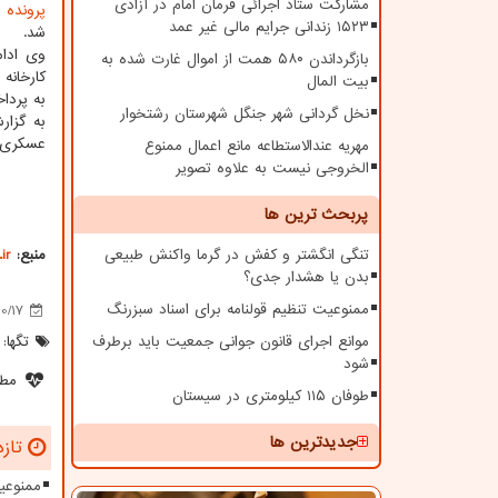
مشارکت ستاد اجرائی فرمان امام در آزادی
پرونده
ا
۱۵۲۳ زندانی جرایم مالی غیر عمد
شد.
وی ادام
بازگرداندن ۵۸۰ همت از اموال غارت شده به
کارخانه
بیت المال
به پرداخت مبلغ ۳۳ میلیارد و ۷
نخل گردانی شهر جنگل شهرستان رشتخوار
به گزار
عسکری ع
مهریه عندالاستطاعه مانع اعمال ممنوع
الخروجی نیست به علاوه تصویر
پربحث ترین ها
تنگی انگشتر و کفش در گرما واکنش طبیعی
منبع:
ir
بدن یا هشدار جدی؟
ممنوعیت تنظیم قولنامه برای اسناد سبزرنگ
10/17
موانع اجرای قانون جوانی جمعیت باید برطرف
تگها:
شود
مطل
طوفان ۱۱۵ کیلومتری در سیستان
جدیدترین ها
تازه
ممنوعیت