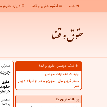
خانه
آرشیو حقوق و قضا
درباره حقوق و 
حقوق و قضا
لینک دوستان حقوق و قضا
مدیركل 
جریمه ۳۳ میلیاردریالی کارخانه تولید شکر
تبلیغات انتخابات مجلس
مستر گرین وال | مجری و طراح انواع دیوار
حقوق و
سبز
خراسان
پربیننده ترین ها
محسن عس
و تجارت