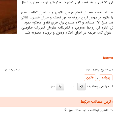
ی تشکیل و به شعبه اول تعزیرات حکومتی تربت حیدریه ارسال
ه داد: شعبه بعد از انجام مراحل قانونی و با احراز تخلف، مدیر
 را علاوه بر مهمور کردن پروانه به مهر تخلف و جبران خسارت شاکی
۷۹ میلیون ریال جزای نقدی محکوم نمود.
ش اداره کل روابط عمومی و تشریفات سازمان تعزیرات حکومتی،
نوان کرد: جریمه در اجرای احکام وصول و پرونده مختومه شد.
judcms.
/ ۵
5.0
22:28:49
1400/
پرونده
,
قانون
ب را می پسندید؟
(0)
(1)
 ترین مطالب مرتبط
 تنظیم قولنامه برای اسناد سبزرنگ