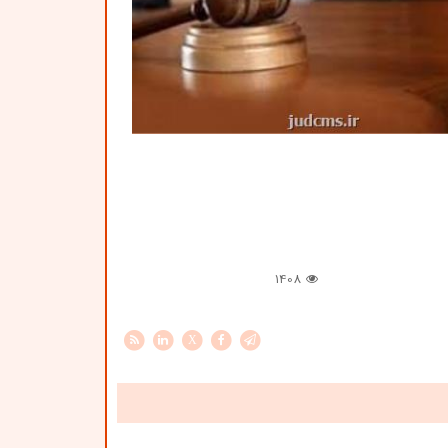
1408
X