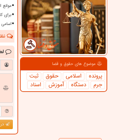
موانع 
برای کا
اسامی 
نظرا
لط
موضوع های حقوق و قضا
پرونده
اسلامی
حقوق
ثبت
جرم
دستگاه
آموزش
اسناد
درج