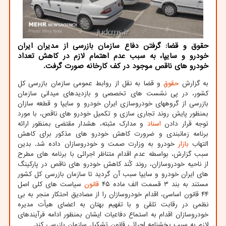
حقوق و قضا: گرفتن دفاع سازمان بازرسی از مدیران ایران
خودرو و سایپا، به سبب عدم اهتمام لازم در کاهش تعداد
خودرو های ناقص موجود در کف کارخانه صورت گرفت.
به گزارش
حقوق
و قضا به نقل از روابط عمومی سازمان بازرسی کل
کشور، در پی نشست های تخصصی و بازدیدهای میدانی سازمان
بازرسی از گروههای خودروسازی ایران خودرو و سایپا و قطعه سازان
بمنظور پایش روند تجاری سازی و تکمیل خودرو های ناقص، با مورد
توجه قرار دادن
اسناد
و مدارک مثبته، هشدار مقتضی بمنظور ارائه
برنامه زمانبندی و ضرورت کاهش خودرو های مذکور برای کاهش
التهاب
بازار
خودرو به وزارت صمت و خودروسازان داده شد. بدین
سبب گزارش، بواسطه عدم اقدام متناظر اجرائی با برنامه های مطرح
از ناحیه خودروسازان، روند کُند کاهش خودرو های ناقص در پارکینگ
های ایران خودرو و سایپا سبب آن گردید تا سازمان بازرسی کل کشور
مستند به بند ۳ قسمت الف ماده ۴۵
قانون
سیاست های کلی اصل
۴۴ قانون اساسی، اقدام خودروسازان را از مصادیق احتکار منجر به بی
نظمی در رقابت تلقی و با تفهیم بهتان به اعضای هیأت مدیره
خودروسازان اقدام به استماع دفاعیات ایشان بمنظور ادامه فرآیندهای
لازم به سبب بخشنامه اجرائی قانون تشکیل سازمان بازرسی کند.