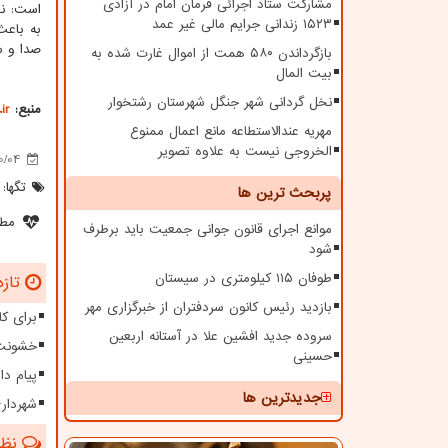
مشارکت ستاد اجرائی فرمان امام در آزادی
است: نظ
۱۵۲۳ زندانی جرایم مالی غیر عمد
به باعث
صدا و س
بازگرداندن ۵۸۰ همت از اموال غارت شده به
بیت المال
نخل گردانی شهر جنگل شهرستان رشتخوار
منبع:
ir
مهریه عندالاستطاعه مانع اعمال ممنوع
الخروجی نیست به علاوه تصویر
0/04
تگها:
پربحث ترین ها
مطل
موانع اجرای قانون جوانی جمعیت باید برطرف
شود
طوفان ۱۱۵ کیلومتری در سیستان
تازه
بازدید رئیس کانون سردفتران از خبرگزاری مهر
برای کا
سروده جدید افشین علا در آستانه اربعین
خشونت 
حسینی
پیام دا
جدیدترین ها
شهرداری تهران 
نظرا