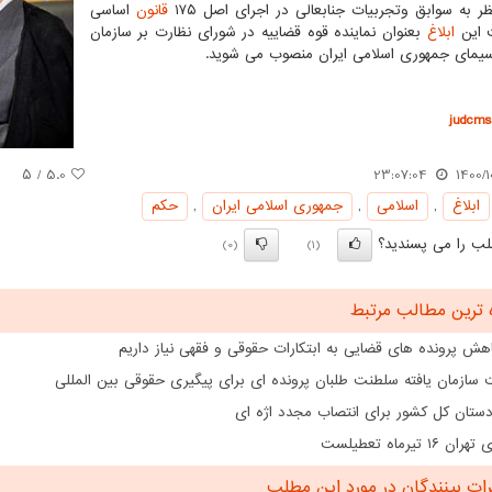
ر به سوابق وتجربیات جنابعالی در اجرای اصل ۱۷۵
قانون
اساسی
 این
ابلاغ
بعنوان نماینده قوه قضاییه در شورای نظارت بر سازمان
یمای جمهوری اسلامی ایران منصوب می شوید.
judcms.
/ ۵
5.0
23:07:04
1400/1
ابلاغ
,
اسلامی
,
جمهوری اسلامی ایران
,
حكم
ب را می پسندید؟
(0)
(1)
 ترین مطالب مرتبط
هش پرونده های قضایی به ابتکارات حقوقی و فقهی نیاز داریم
سازمان یافته سلطنت طلبان پرونده ای برای پیگیری حقوقی بین المللی
دستان کل کشور برای انتصاب مجدد اژه ای
۱۶ تیرماه تعطیلست
ت بینندگان در مورد این مطلب