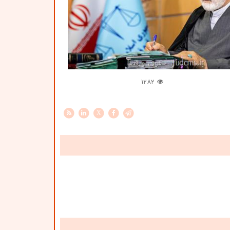
1282
X