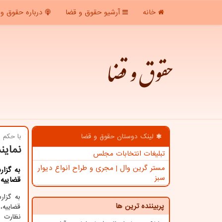
خانه
آرشیو حقوق و قضا
درباره حقوق و 
حقوق و قضا
لینک دوستان حقوق و قضا
با حكم ا
نماین
تبلیغات انتخابات مجلس
مستر گرین وال | مجری و طراح انواع دیوار
به گزار
سبز
قضاییه 
به گزا
پربیننده ترین ها
قضاییه،
نظارت ب