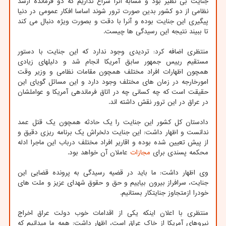
جنایت بی نظیر بود و مشابه آنرا سراغ نداریم که دو فرمانده ارشد
نظامی از دو کشور بدین صورت ترور شوند اساسا افکار عمومی در دنیا
پیگیری این جنایت بوده و آنرا با دقت و بصورت ویژه دنبال می کند
تا ببیند نتیجه این رسیدگی ها چیست.
منتظری اضافه کرد: تردیدی وجود ندارد که این جنایت با دستور
مستقیم رییس جمهور سابق آمریکا انجام شد و دلیلهای زیادی
همچون اظهارات افراد مختلف همچون مقامات نظامی و وزیر وقت
امورخارجه در زمان های مختلف وجود دارد و این مسائل گویای این
حقیقت است که چه کسانی چه در اتاق فرماندهی آمریکا و عواملشان
در عراق در این ترور نقش داشته اند.
دادستان کل کشور این جنایت را یک حادثه همچون یک قتل عمد
ندانست و اظهار داشت: این جنایت دلخراش یک برنامه ریزی دقیق و
از پیش تعیین شده بوده و اقاریر افراد مختلف درباب این ماجرا ادله
محکمه پسندی برای
مجازات
عاملان آن خواهد بود.
وی اظهار داشت: ما باید در قضیه رسیدگی به پرونده قضایی این
جنایت، سرافراز بیرون بیاییم و حق و حقوق شهدای عزیز و ملت های
خودرا ازمتجاوز جنایتکار بستانیم.
منتظری با اعلان اینکه یکی از اقدامات خوب دولت عراق اخراج
نیروهای آمریکا از خاک عراق است، اظهار داشت: همه ما میدانیم که