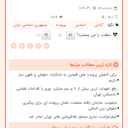
11:40:41
1400/10/01
1188
/ ۵
5.0
تگها:
آزادی
,
اسلامی
,
پرونده
,
جمهوری اسلامی ایران
مطلب را می پسندید؟
(0)
(1)
X
تازه ترین مطالب مرتبط
برای کاهش پرونده های قضایی به ابتکارات حقوقی و فقهی نیاز
داریم
رفع تعهدات ارزی بیش از ۷ و نیم میلیارد یورو با اقدامات قضایی
دادستانی تهران
خشونت سازمان یافته سلطنت طلبان پرونده ای برای پیگیری
حقوقی بین المللی
کیفرخواست سارق مسلح طلافروشی های تهران صادر شد
نظرات بینندگان در مورد این مطلب