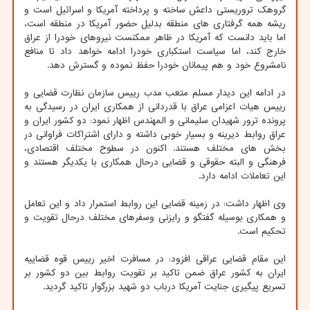
گروهک تروریستی داعش ساخته و پرداخته آمریکا و اسرائیل است و
ریشه همه گرفتاری های منطقه بدلیل حضور آمریکا در منطقه است،
اما باید دانست که آمریکا در ظاهر ممکنست نیروهای خودرا از عراق
خارج کند، اما سیاست استکباری خودرا ادامه خواهد داد تا منافع
نامشروع خود و هم پیمانان خودرا حفظ نموده و گسترش دهد.
در ادامه این دیدار مسلم متعب مدب رییس سازمان نظارت قضایی و
رییس هیات اعزامی عراق با قدردانی از همکاری ایران در رسیدگی به
پرونده ترور شهیدان سلیمانی و المهندس اظهار نمود: دو کشور ایران و
عراق روابط دیرینه و بسیار خوبی داشته و دارای اشتراکات فراوانی در
بخش های مختلف هستند. اکنون در سطوح مختلف اقتصادی،
فرهنگی و البته حقوقی و قضایی درحال همکاری با یکدیگر هستند و
این تعاملات ادامه دارد.
وی اظهار داشت: در زمینه قضایی این روابط استمرار داد و این تعامل
و همکاری بوسیله گفتگو و رایزنی وسفرهای مختلف درحال تقویت و
تحکیم است.
این مقام قضایی عراقی افزود: در مسافرت اخیر رییس قوه قضاییه
ایران به کشور عراق ضمن تاکید بر تقویت روابط بین دو کشور بر
تسریع پیگیری جنایت آمریکا درباب دو شهید بزرگوار تاکید گردید.