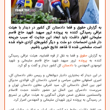
به گزارش حقوق و قضا دادستان کل کشور در دیدار با هیئت
عراقی رسیدگی کننده به پرونده ترور سپهبد شهید حاج قاسم
سلیمانی اظهار داشت: باید ابعاد این جنایت که سبب جریحه
دار شدن احساسات دو ملت و دیگر کشورهای آزادی خواه شده
است، مشخص شده تا شاهد نتایج خوبی باشیم.
به گزارش
حقوق
و قضا به نقل از قوه قضاییه، هیئت عراقی رسیدگی
کننده به
پرونده
ترور سپهبد شهید حاج قاسم سلیمانی و شهید
ابومهدی المهندس با
دادستان
کل کشور دیدار و گفت و گو کرد.
در این دیدار که بختیاری دادیار دیوانعالی و رییس دفتر دادستان کل،
امیری اصفهانی معاون سیاسی و امنیتی دادستان کل، فوائدی مدیرکل
امور بین الملل دادستانی کل، سید اشرفی معاون دادستان تهران و
سرپرست دادسرای بین الملل نیز حضور داشتند حجت الاسلام
والمسلمین منتظری ضمن خوش آمدگویی به هیئت عراقی بر تسریع
در رسیدگی به پرونده ترور شهیدان سلیمانی و المهندس اصرار کرد.
وی اظهار داشت: روابط دو کشور برادر ایران و عراق در سالیان اخیر