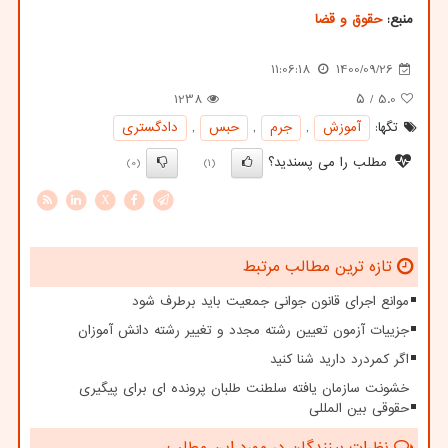
منبع:
حقوق و قضا
11:06:18
1400/09/26
1238
/ ۵
5.0
تگها:
آموزش
,
جرم
,
حبس
,
دادگستری
مطلب را می پسندید؟
(0)
(1)
X
تازه ترین مطالب مرتبط
موانع اجرای قانون جوانی جمعیت باید برطرف شود
جزییات آزمون تعیین رشته مجدد و تغییر رشته دانش آموزان
اگر کمردرد دارید شنا کنید
خشونت سازمان یافته سلطنت طلبان پرونده ای برای پیگیری
حقوقی بین المللی
نظرات بینندگان در مورد این مطلب