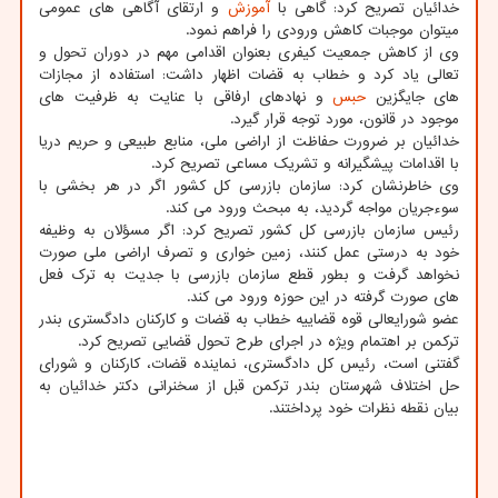
خدائیان تصریح کرد: گاهی با
آموزش
و ارتقای آگاهی های عمومی
میتوان موجبات کاهش ورودی را فراهم نمود.
وی از کاهش جمعیت کیفری بعنوان اقدامی مهم در دوران تحول و
تعالی یاد کرد و خطاب به قضات اظهار داشت: استفاده از مجازات
های جایگزین
حبس
و نهادهای ارفاقی با عنایت به ظرفیت های
موجود در قانون، مورد توجه قرار گیرد.
خدائیان بر ضرورت حفاظت از اراضی ملی، منابع طبیعی و حریم دریا
با اقدامات پیشگیرانه و تشریک مساعی تصریح کرد.
وی خاطرنشان کرد: سازمان بازرسی کل کشور اگر در هر بخشی با
سوءجریان مواجه گردید، به مبحث ورود می کند.
رئیس سازمان بازرسی کل کشور تصریح کرد: اگر مسؤلان به وظیفه
خود به درستی عمل کنند، زمین خواری و تصرف اراضی ملی صورت
نخواهد گرفت و بطور قطع سازمان بازرسی با جدیت به ترک فعل
های صورت گرفته در این حوزه ورود می کند.
عضو شورایعالی قوه قضاییه خطاب به قضات و کارکنان دادگستری بندر
ترکمن بر اهتمام ویژه در اجرای طرح تحول قضایی تصریح کرد.
گفتنی است، رئیس کل دادگستری، نماینده قضات، کارکنان و شورای
حل اختلاف شهرستان بندر ترکمن قبل از سخنرانی دکتر خدائیان به
بیان نقطه نظرات خود پرداختند.