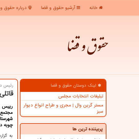
خانه
آرشیو حقوق و قضا
درباره حقوق و 
حقوق و قضا
لینک دوستان حقوق و قضا
رئیس دا
قاتلی در آبا
تبلیغات انتخابات مجلس
مستر گرین وال | مجری و طراح انواع دیوار
رییس د
سبز
مجتمع 
چوبه دا
پربیننده ترین ها
به گزا