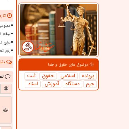
تازه
ممنوعیت
موانع 
برای کا
رفع تعهدات ارزی بیش 
نظرا
موضوع های حقوق و قضا
پرونده
اسلامی
حقوق
ثبت
لط
جرم
دستگاه
آموزش
اسناد