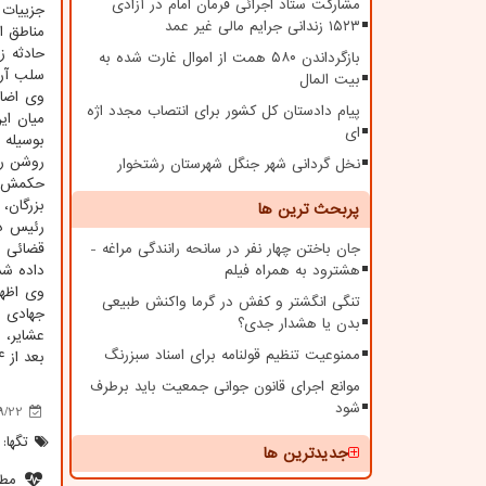
مشارکت ستاد اجرائی فرمان امام در آزادی
۱۵۲۳ زندانی جرایم مالی غیر عمد
مناطق ا
حادثه ز
بازگرداندن ۵۸۰ همت از اموال غارت شده به
سلب آرام
بیت المال
وی اضاف
پیام دادستان کل کشور برای انتصاب مجدد اژه
ای
بوسیله م
روشن رو
نخل گردانی شهر جنگل شهرستان رشتخوار
حکمش به
بزرگان،
پربحث ترین ها
جان باختن چهار نفر در سانحه رانندگی مراغه -
قضائی ب
هشترود به همراه فیلم
داده شد
وی اظها
تنگی انگشتر و کفش در گرما واکنش طبیعی
جهادی ب
بدن یا هشدار جدی؟
عشایر، 
ممنوعیت تنظیم قولنامه برای اسناد سبزرنگ
بعد از ۴ سال منتهی به صلح و سازش شد.
موانع اجرای قانون جوانی جمعیت باید برطرف
شود
9/22
تگها:
جدیدترین ها
مطل