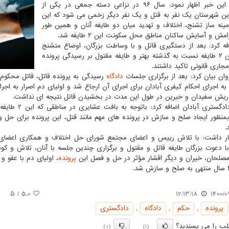
جزییات این خبر اظهار نمود: سال ۹۶ در نزاعی دسته جمعی در یکی از
ین شهرستان یک نفر به قتل و یک نفر دیگر زخمی می شود که این
مینه ساز تشنج، اختلاف و تهدید میان دو طایفه آنان و همین طور
ش و آسایش ساکنان مناطق محل سکونت این ۲ طایفه شد.
ه کرد: بعد از دستگیری قاتل و با وساطت بزرگان، اوضاع متشنج
میان این ۲ طایفه نسبت به گذشته بهتر و طایفه مقتول بر رسیدگی پرونده
جاری قانونی تاکید داشتند.
ان بیان کرد: بعد از برگزاری جلسات
دادگاه
رسیدگی به پرونده قاتل، قاتل محکوم
 اجرای احکام کیفری آبادان برای اجرای آن ارجاع شد و اولیای دم اصرار به ا
 ریش سفیدان و خیرین در طول این مدت در بخشیدن قاتل نتیجه ای نداشت.
رئیس دادگستری
منظور ایجاد صلح و سازش در پرونده های مهم مانند قتل، این پرونده برای حل 
.
ر داشت: با تلاش رییس و اعضای مجتمع شورای حل اختلاف و همکاری اعضای س
ا دعوت بزرگان طایفه قاتل و مقتول و برگزاری چندین جلسه با آنان، تلاش و ک
مصلحان، خیران و دیگر اقشار مؤثر در حل و فصل این
پرونده
، اولیای دم با عفو 
/ ۵
5.0
12:13:18
1400/0
پرونده
,
حكم
,
دادگاه
,
دادگستری
ب را می پسندید؟
(0)
(1)